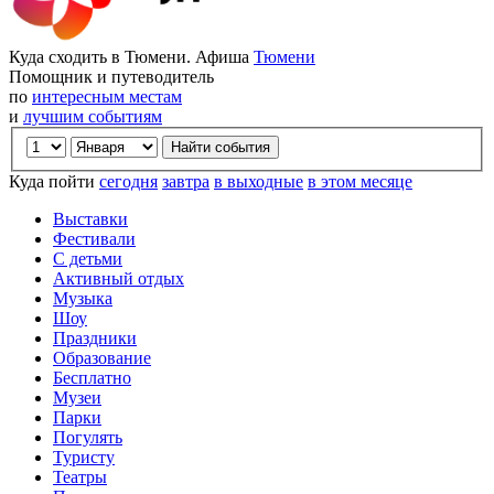
Куда сходить в Тюмени. Афиша
Тюмени
Помощник и путеводитель
по
интересным местам
и
лучшим событиям
Куда пойти
сегодня
завтра
в выходные
в этом месяце
Выставки
Фестивали
С детьми
Активный отдых
Музыка
Шоу
Праздники
Образование
Бесплатно
Музеи
Парки
Погулять
Туристу
Театры