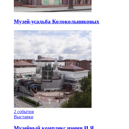
Музей-усадьба Колокольниковых
2
события
Выставки
Музейный комплекс имени И.Я.