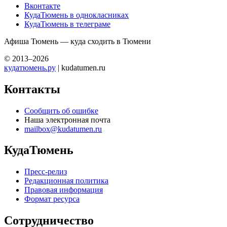
Вконтакте
КудаТюмень в однокласниках
КудаТюмень в телеграме
Афиша Тюмень — куда сходить в Тюмени
© 2013–2026
кудатюмень.ру
| kudatumen.ru
Контакты
Сообщить об ошибке
Наша электронная почта
mailbox@kudatumen.ru
КудаТюмень
Пресс-релиз
Редакционная политика
Правовая информация
Формат ресурса
Сотрудничество