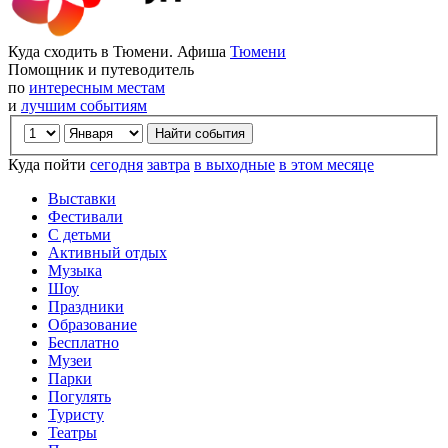
Куда сходить в Тюмени. Афиша
Тюмени
Помощник и путеводитель
по
интересным местам
и
лучшим событиям
Куда пойти
сегодня
завтра
в выходные
в этом месяце
Выставки
Фестивали
С детьми
Активный отдых
Музыка
Шоу
Праздники
Образование
Бесплатно
Музеи
Парки
Погулять
Туристу
Театры