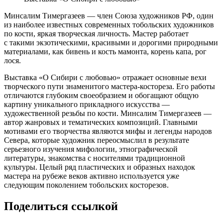
Минсалим Тимергазеев — член Союза художников РФ, один
из наиболее известных современных тобольских художников
по кости, яркая творческая личность. Мастер работает
с такими экзотическими, красивыми и дорогими природными
материалами, как бивень и кость мамонта, корень капа, рог
лося.
Выставка «О Сибири с любовью» отражает основные вехи
творческого пути знаменитого мастера-костореза. Его работы
отличаются глубоким своеобразием и обогащают общую
картину уникального прикладного искусства —
художественной резьбы по кости. Минсалим Тимергазеев —
автор жанровых и тематических композиций. Главными
мотивами его творчества являются мифы и легенды народов
Севера, которые художник переосмыслил в результате
серьезного изучения мифологии, этнографической
литературы, знакомства с носителями традиционной
культуры. Целый ряд пластических и образных находок
мастера на рубеже веков активно используется уже
следующим поколением тобольских косторезов.
Поделиться ссылкой