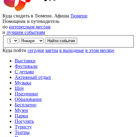
Куда сходить в Тюмени. Афиша
Тюмени
Помощник и путеводитель
по
интересным местам
и
лучшим событиям
Куда пойти
сегодня
завтра
в выходные
в этом месяце
Выставки
Фестивали
С детьми
Активный отдых
Музыка
Шоу
Праздники
Образование
Бесплатно
Музеи
Парки
Погулять
Туристу
Театры