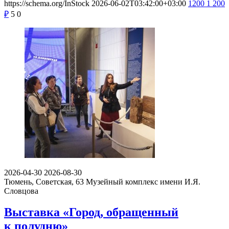
https://schema.org/InStock
2026-06-02T03:42:00+03:00
1200
1 200
₽
5
0
2026-04-30
2026-08-30
Тюмень, Советская, 63
Музейный комплекс имени И.Я.
Словцова
Выставка «Город, обращенный
к полудню»