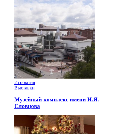
2
события
Выставки
Музейный комплекс имени И.Я.
Словцова