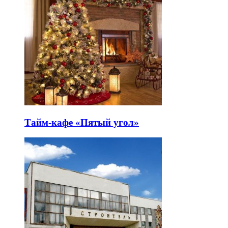
Тайм-кафе «Пятый угол»