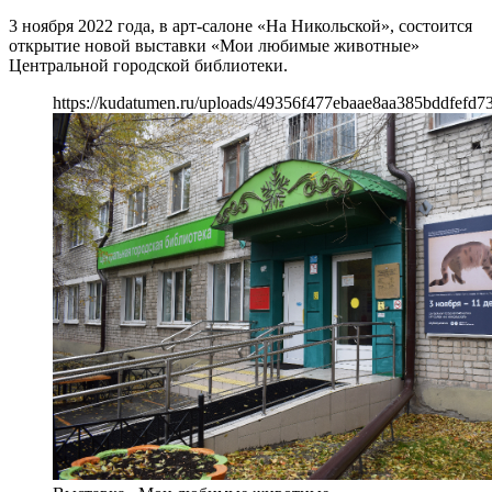
3 ноября 2022 года, в арт-салоне «На Никольской», состоится
открытие новой выставки «Мои любимые животные»
Центральной городской библиотеки.
https://kudatumen.ru/uploads/49356f477ebaae8aa385bddfefd7