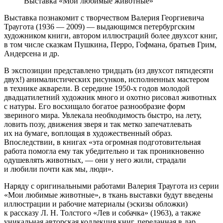
Выставка «Мои любимые животные»
Выставка познакомит с творчеством Валерия Георгиевича
Траугота (1936 — 2009) — выдающимся петербургским
художником книги, автором иллюстраций более двухсот книг,
в том числе сказкам Пушкина, Перро, Гофмана, братьев Грим,
Андерсена и др.
В экспозиции представлено тридцать (из двухсот пятидесяти
двух!) анималистических рисунков, исполненных мастером
в технике акварели. В середине 1950-х годов молодой
двадцатилетний художник много и охотно рисовал животных
с натуры. Его восхищало богатое разнообразие форм
звериного мира. Увлекала необходимость быстро, на лету,
ловить позу, движения зверя и так метко запечатлевать
их на бумаге, воплощая в художественный образ.
Впоследствии, в книгах «эта огромная подготовительная
работа помогла ему так убедительно и так проникновенно
одушевлять животных, — они у него жили, страдали
и любили почти как мы, люди».
Наряду с оригинальными работами Валерия Траугота из серии
«Мои любимые животные», в ткань выставки будут введены
иллюстрации и рабочие материалы (эскизы обложки)
к рассказу Л. Н. Толстого «Лев и собачка» (1963), а также
уникальная авторская коллекция книг, переданная в дар