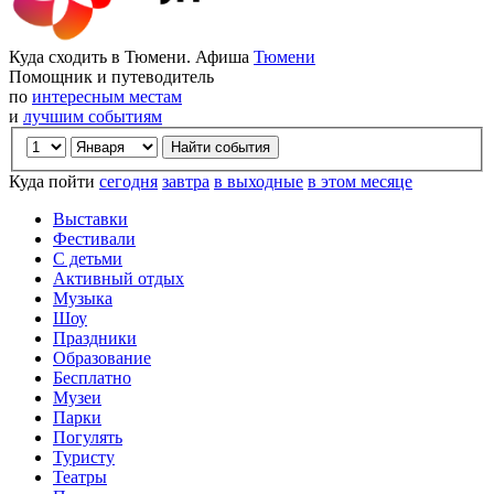
Куда сходить в Тюмени. Афиша
Тюмени
Помощник и путеводитель
по
интересным местам
и
лучшим событиям
Куда пойти
сегодня
завтра
в выходные
в этом месяце
Выставки
Фестивали
С детьми
Активный отдых
Музыка
Шоу
Праздники
Образование
Бесплатно
Музеи
Парки
Погулять
Туристу
Театры