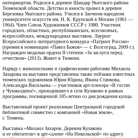
натюрмортов. Родился в деревне Шандар Уватского района
Тюменской области. Детство и юность провел в деревне
Березовка Уватского района. Учился в Заочном народном
университете искусств им. Н. К. Крупской в Москве (1961 —
1964). Член Союза Художников СССР с 1980. Участник
городских, областных, республиканских, всесоюзных,
всероссийских, международных выставок. Лауреат
Всероссийского литературного конкурса «Патриот России»
(премия в номинации «Павел Бажов» — г. Волгоград, 2009 г.).
Награжден медалью ордена II степени «За заслуги перед
отчеством» (2013). Живет в Тюмени.
Наряду с живописными и графическими работами Михаила
Захарова на выставке представлены также пейзажи известных
тюменских художников Юрия Юдина, Ивана Станкова,
Александра Васильева — участников арт-пленэра «В гостях
у Чукмалдина!», проходившего в селе Кулаково в рамках
программы, посвященной 185-летию со дня рождения купца.
Выставочный проект реализован Центральной городской
библиотекой совместно с компанией «Новая земля»,
г. Тюмень.
Выставка «Михаил Захаров. Деревня Кулакова
и ее обитатели» в арт-салоне «На Никольской» по адресу