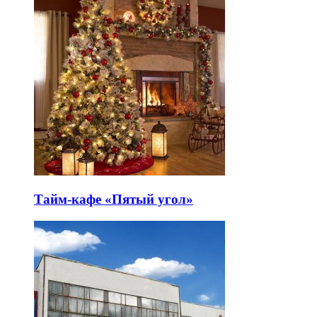
Тайм-кафе «Пятый угол»