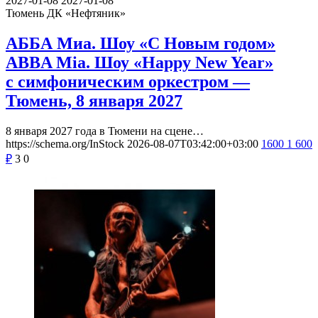
2027-01-08
2027-01-08
Тюмень
ДК «Нефтяник»
АББА Миа. Шоу «С Новым годом»
ABBA Mia. Шоу «Happy New Year»
с симфоническим оркестром —
Тюмень, 8 января 2027
8 января 2027 года в Тюмени на сцене…
https://schema.org/InStock
2026-08-07T03:42:00+03:00
1600
1 600
₽
3
0