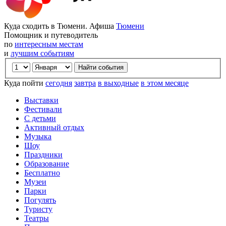
Куда сходить в Тюмени. Афиша
Тюмени
Помощник и путеводитель
по
интересным местам
и
лучшим событиям
Куда пойти
сегодня
завтра
в выходные
в этом месяце
Выставки
Фестивали
С детьми
Активный отдых
Музыка
Шоу
Праздники
Образование
Бесплатно
Музеи
Парки
Погулять
Туристу
Театры