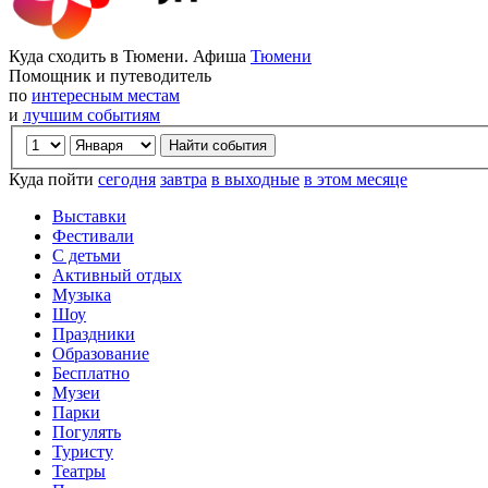
Куда сходить в Тюмени. Афиша
Тюмени
Помощник и путеводитель
по
интересным местам
и
лучшим событиям
Куда пойти
сегодня
завтра
в выходные
в этом месяце
Выставки
Фестивали
С детьми
Активный отдых
Музыка
Шоу
Праздники
Образование
Бесплатно
Музеи
Парки
Погулять
Туристу
Театры