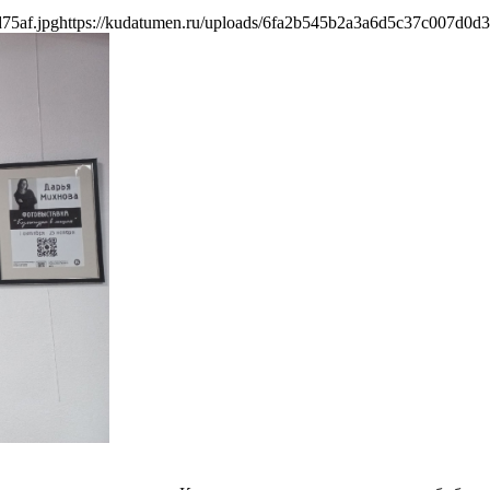
75af.jpg
https://kudatumen.ru/uploads/6fa2b545b2a3a6d5c37c007d0d3