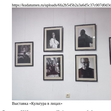
https://kudatumen.ru/uploads/6fa2b545b2a3a6d5c37c007d0d3d
Выставка «Культура в лицах»