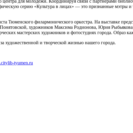
центра для молодежи. Координируя связи с партнерами библиот
графическую серию «Культура в лицах» — это признанные мэтры 
тиста Тюменского филармонического оркестра. На выставке пред
 Понятовской, художников Максима Родионова, Юрия Рыбьякова
орческих мастерских художников и фотостудиях города. Образ ка
т за художественной и творческой жизнью нашего города.
.citylib-tyumen.ru