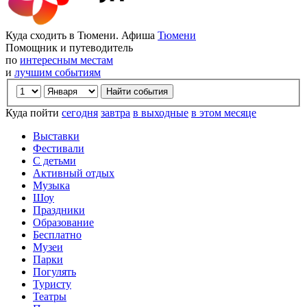
Куда сходить в Тюмени. Афиша
Тюмени
Помощник и путеводитель
по
интересным местам
и
лучшим событиям
Куда пойти
сегодня
завтра
в выходные
в этом месяце
Выставки
Фестивали
С детьми
Активный отдых
Музыка
Шоу
Праздники
Образование
Бесплатно
Музеи
Парки
Погулять
Туристу
Театры