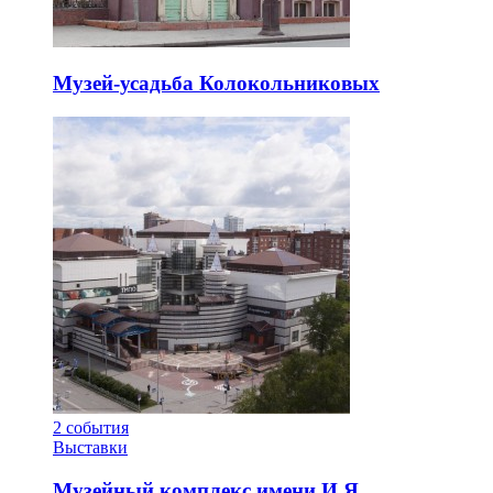
Музей-усадьба Колокольниковых
2
события
Выставки
Музейный комплекс имени И.Я.