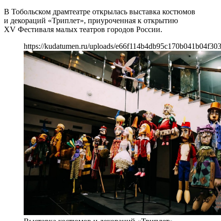
В Тобольском драмтеатре открылась выставка костюмов
и декораций «Триплет», приуроченная к открытию
XV Фестиваля малых театров городов России.
https://kudatumen.ru/uploads/e66f114b4db95c170b041b04f30