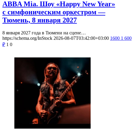
ABBA Mia. Шоу «Happy New Year»
с симфоническим оркестром —
Тюмень, 8 января 2027
8 января 2027 года в Тюмени на сцене…
https://schema.org/InStock
2026-08-07T03:42:00+03:00
1600
1 600
₽
1
0