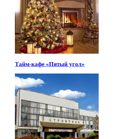
Тайм-кафе «Пятый угол»