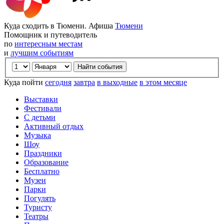
Куда сходить в Тюмени. Афиша
Тюмени
Помощник и путеводитель
по
интересным местам
и
лучшим событиям
Куда пойти
сегодня
завтра
в выходные
в этом месяце
Выставки
Фестивали
С детьми
Активный отдых
Музыка
Шоу
Праздники
Образование
Бесплатно
Музеи
Парки
Погулять
Туристу
Театры