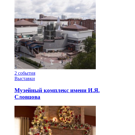
2
события
Выставки
Музейный комплекс имени И.Я.
Словцова