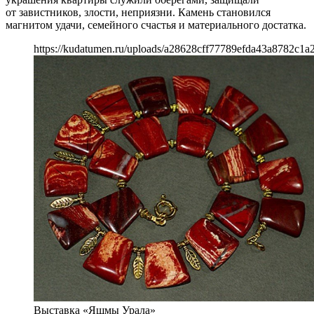
от завистников, злости, неприязни. Камень становился
магнитом удачи, семейного счастья и материального достатка.
https://kudatumen.ru/uploads/a28628cff77789efda43a8782c1a
Выставка «Яшмы Урала»