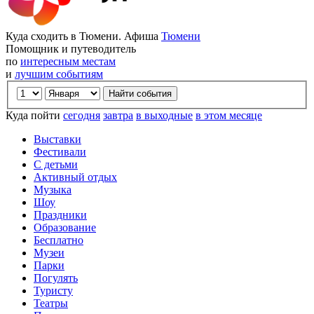
Куда сходить в Тюмени. Афиша
Тюмени
Помощник и путеводитель
по
интересным местам
и
лучшим событиям
Куда пойти
сегодня
завтра
в выходные
в этом месяце
Выставки
Фестивали
С детьми
Активный отдых
Музыка
Шоу
Праздники
Образование
Бесплатно
Музеи
Парки
Погулять
Туристу
Театры