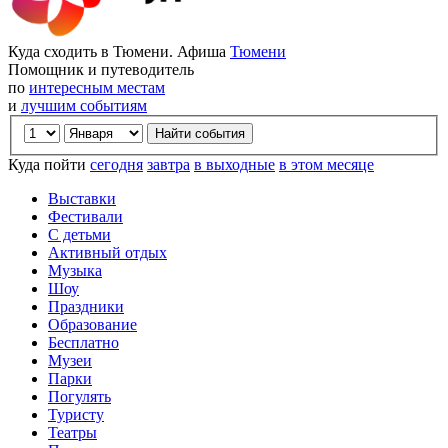
Куда сходить в Тюмени. Афиша
Тюмени
Помощник и путеводитель
по
интересным местам
и
лучшим событиям
Куда пойти
сегодня
завтра
в выходные
в этом месяце
Выставки
Фестивали
С детьми
Активный отдых
Музыка
Шоу
Праздники
Образование
Бесплатно
Музеи
Парки
Погулять
Туристу
Театры