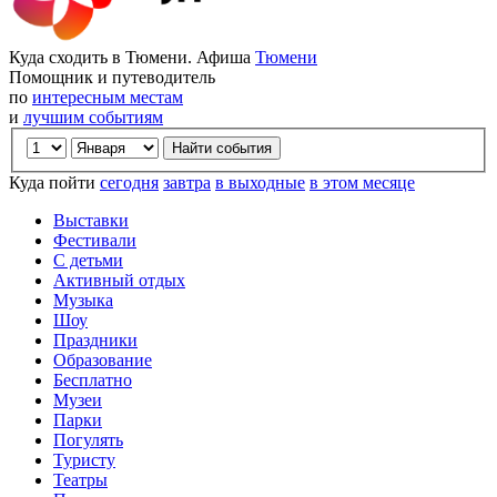
Куда сходить в Тюмени. Афиша
Тюмени
Помощник и путеводитель
по
интересным местам
и
лучшим событиям
Куда пойти
сегодня
завтра
в выходные
в этом месяце
Выставки
Фестивали
С детьми
Активный отдых
Музыка
Шоу
Праздники
Образование
Бесплатно
Музеи
Парки
Погулять
Туристу
Театры