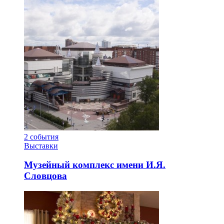
2
события
Выставки
Музейный комплекс имени И.Я.
Словцова