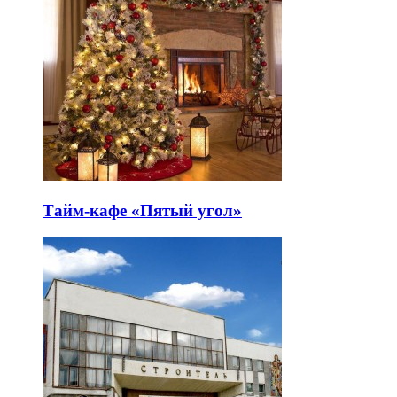
Тайм-кафе «Пятый угол»