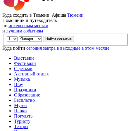
Куда сходить в Тюмени. Афиша
Тюмени
Помощник и путеводитель
по
интересным местам
и
лучшим событиям
Куда пойти
сегодня
завтра
в выходные
в этом месяце
Выставки
Фестивали
С детьми
Активный отдых
Музыка
Шоу
Праздники
Образование
Бесплатно
Музеи
Парки
Погулять
Туристу
Театры