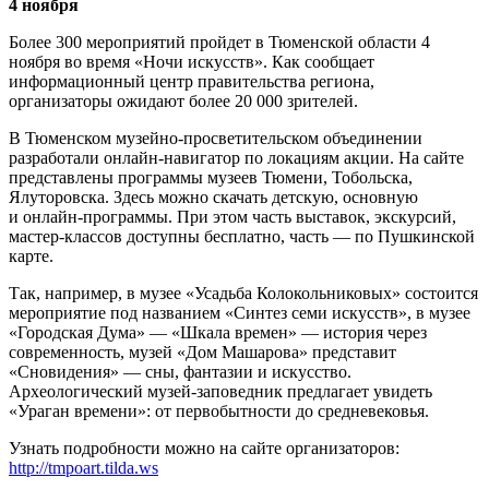
4 ноября
Более 300 мероприятий пройдет в Тюменской области 4
ноября во время «Ночи искусств». Как сообщает
информационный центр правительства региона,
организаторы ожидают более 20 000 зрителей.
В Тюменском музейно-просветительском объединении
разработали онлайн-навигатор по локациям акции. На сайте
представлены программы музеев Тюмени, Тобольска,
Ялуторовска. Здесь можно скачать детскую, основную
и онлайн-программы. При этом часть выставок, экскурсий,
мастер-классов доступны бесплатно, часть — по Пушкинской
карте.
Так, например, в музее «Усадьба Колокольниковых» состоится
мероприятие под названием «Синтез семи искусств», в музее
«Городская Дума» — «Шкала времен» — история через
современность, музей «Дом Машарова» представит
«Сновидения» — сны, фантазии и искусство.
Археологический музей-заповедник предлагает увидеть
«Ураган времени»: от первобытности до средневековья.
Узнать подробности можно на сайте организаторов:
http://tmpoart.tilda.ws