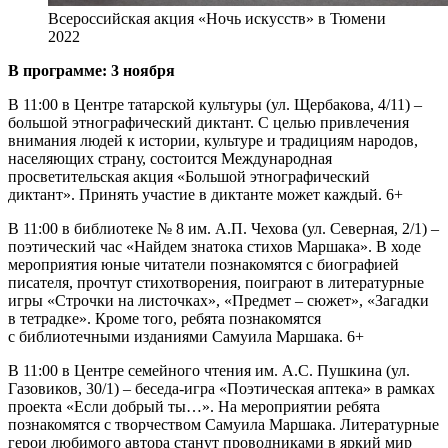
Всероссийская акция «Ночь искусств» в Тюмени
2022
В программе: 3 ноября
В 11:00 в Центре татарской культуры (ул. Щербакова, 4/11) –
большой этнографический диктант. С целью привлечения
внимания людей к истории, культуре и традициям народов,
населяющих страну, состоится Международная
просветительская акция «Большой этнографический
диктант». Принять участие в диктанте может каждый. 6+
В 11:00 в библиотеке № 8 им. А.П. Чехова (ул. Северная, 2/1) –
поэтический час «Найдем знатока стихов Маршака». В ходе
мероприятия юные читатели познакомятся с биографией
писателя, прочтут стихотворения, поиграют в литературные
игры «Строчки на листочках», «Предмет – сюжет», «Загадки
в тетрадке». Кроме того, ребята познакомятся
с библиотечными изданиями Самуила Маршака. 6+
В 11:00 в Центре семейного чтения им. А.С. Пушкина (ул.
Газовиков, 30/1) – беседа-игра «Поэтическая аптека» в рамках
проекта «Если добрый ты…». На мероприятии ребята
познакомятся с творчеством Самуила Маршака. Литературные
герои любимого автора станут проводниками в яркий мир