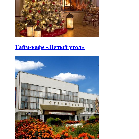
Тайм-кафе «Пятый угол»