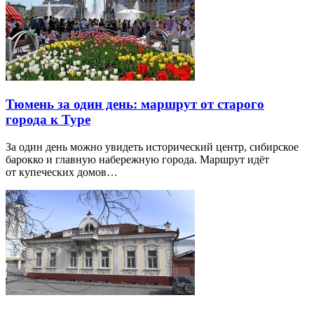
Тюмень за один день: маршрут от старого
города к Туре
За один день можно увидеть исторический центр, сибирское
барокко и главную набережную города. Маршрут идёт
от купеческих домов…