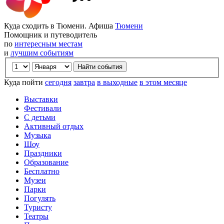
Куда сходить в Тюмени. Афиша
Тюмени
Помощник и путеводитель
по
интересным местам
и
лучшим событиям
Куда пойти
сегодня
завтра
в выходные
в этом месяце
Выставки
Фестивали
С детьми
Активный отдых
Музыка
Шоу
Праздники
Образование
Бесплатно
Музеи
Парки
Погулять
Туристу
Театры