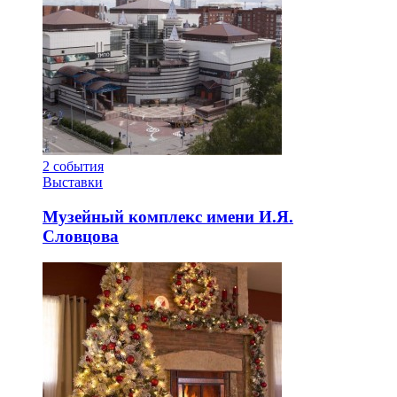
2
события
Выставки
Музейный комплекс имени И.Я.
Словцова