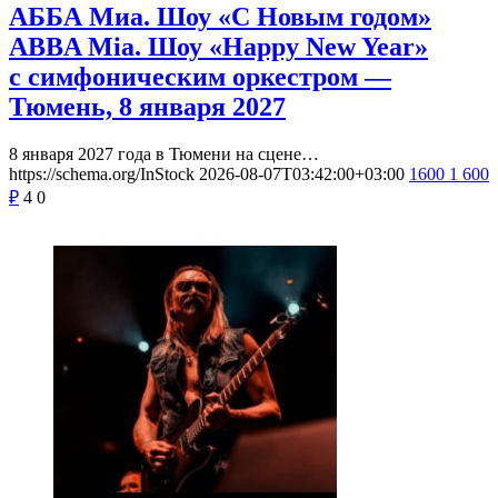
АББА Миа. Шоу «С Новым годом»
ABBA Mia. Шоу «Happy New Year»
с симфоническим оркестром —
Тюмень, 8 января 2027
8 января 2027 года в Тюмени на сцене…
https://schema.org/InStock
2026-08-07T03:42:00+03:00
1600
1 600
₽
4
0