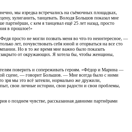
онечно, мы изредка встречались на съёмочных площадках,
сцену, хулиганить, танцевать. Володя Большов показал мне
чше партнёрши, с кем я танцевал ещё 25 лет назад, просто
ния в прошлое!»
Федя просто не могли позвать меня во что-то неинтересное, —
олько лет, почувствовать себя юной и оторваться на все сто
компании. Но в то же время мне важно было показать
и закрыто от окружающих. Я хотела бы, чтобы женщины,
ителям поверить и сопереживать героям. «Фёдор и Марина —
ой сцене, — говорит Большов. — Мне всегда было с ними
о зря мы это всё затеяли, нормально же дружили,
опыт, свои личные истории, свои радости и свои проблемы,
рия о позднем чувстве, рассказанная давними партнёрами