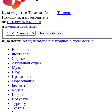
Куда сходить в Тюмени. Афиша
Тюмени
Помощник и путеводитель
по
интересным местам
и
лучшим событиям
Куда пойти
сегодня
завтра
в выходные
в этом месяце
Выставки
Фестивали
С детьми
Активный отдых
Музыка
Шоу
Праздники
Образование
Бесплатно
Музеи
Парки
Погулять
Туристу
Театры