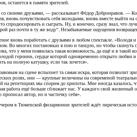
в, останется в памяти зрителей.
те со своими друзьями, — рассказывает Фёдор Добронравов. — К
ля, вновь почувствовать себя молодыми, вновь вместе выйти на 
 это спродюсировать и сыграть. Ну, и конечно, сразу знал, что лу
орой раз почти в ту же воду“. Незабываемые ощущения возвраще
ние вновь поработать с друзьями в любом спектакле. «Володя и 
ом. Во многих постановках я пою и танцую, но чтобы скинуть ст
ива, что у меня появилась такая возможность, да ещё и в такой 
 молодой героини, сердце которой одновременно открыто любви 
ить на полную катушку, если так хочется».
вовым на сцене вспыхнет та самая искра, которая позволит зр
ческих ролях, они — крупные величины на современой театральн
ой на репетициях мы спорим до хрипоты. Мне иногда казалось, чт
тная работа ещё больше сближает нас. У каждого свой жизненый 
 прописал автор, но и частичку себя».
ечером в Тюменской филармонии зрителей ждёт лирическая исто