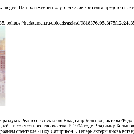
юдей. На протяжении полутора часов зрителям предстоит смеять
35.jpg
https://kudatumen.ru/uploads/asdasd/9818376e05e3f75f12c24a3
ой разлуки. Режиссёр спектакля Владимир Большов, актёры Фёд
 дружбы и совместного творчества. В 1994 году Владимир Больш
рбанем спектакле «Шоу-Сатирикон». Теперь актёры вновь встанут