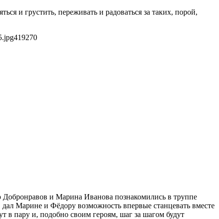
ся и грустить, переживать и радоваться за таких, порой,
5.jpg
419
270
ор Добронравов и Марина Иванова познакомились в труппе
ов дал Марине и Фёдору возможность впервые станцевать вместе
 в пару и, подобно своим героям, шаг за шагом будут