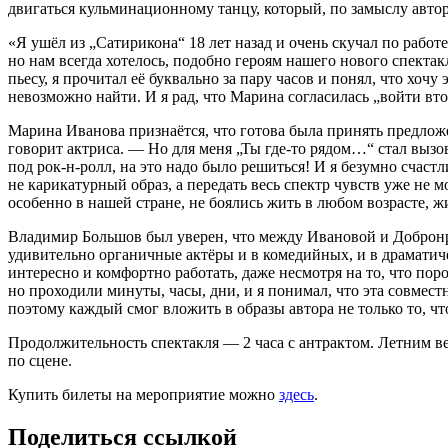
двигаться кульминационному танцу, который, по замыслу авторо
«Я ушёл из „Сатирикона“ 18 лет назад и очень скучал по рабо
но нам всегда хотелось, подобно героям нашего нового спектак
пьесу, я прочитал её буквально за пару часов и понял, что хочу
невозможно найти. И я рад, что Марина согласилась „войти вт
Марина Иванова признаётся, что готова была принять предложе
говорит актриса. — Но для меня „Ты где-то рядом…“ стал вызов
под рок-н-ролл, на это надо было решиться! И я безумно счастл
не карикатурный образ, а передать весь спектр чувств уже не
особенно в нашей стране, не боялись жить в любом возрасте, ж
Владимир Большов был уверен, что между Ивановой и Добронра
удивительно органичные актёры и в комедийных, и в драмати
интересно и комфортно работать, даже несмотря на то, что пор
но проходили минуты, часы, дни, и я понимал, что эта совмес
поэтому каждый смог вложить в образы автора не только то, что
Продолжительность спектакля — 2 часа с антрактом. Летним в
по сцене.
Купить билеты на мероприятие можно
здесь
.
Поделиться ссылкой