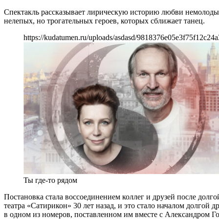
Спектакль рассказывает лирическую историю любви немолодых л
нелепых, но трогательных героев, которых сближает танец.
https://kudatumen.ru/uploads/asdasd/9818376e05e3f75f12c24a
Ты где-то рядом
Постановка стала воссоединением коллег и друзей после долг
театра «Сатирикон» 30 лет назад, и это стало началом долгой
в одном из номеров, поставленном им вместе с Александром Го