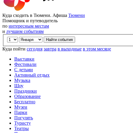
Куда сходить в Тюмени. Афиша
Тюмени
Помощник и путеводитель
по
интересным местам
и
лучшим событиям
Куда пойти
сегодня
завтра
в выходные
в этом месяце
Выставки
Фестивали
С детьми
Активный отдых
Музыка
Шоу
Праздники
Образование
Бесплатно
Музеи
Парки
Погулять
Туристу
Театры