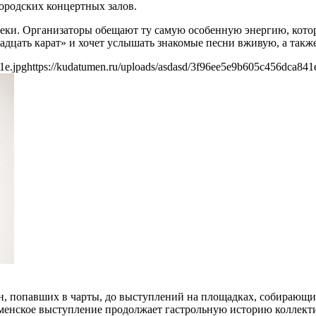
городских концертных залов.
еки. Организаторы обещают ту самую особенную энергию, которая
надцать карат» и хочет услышать знакомые песни вживую, а такж
1e.jpg
https://kudatumen.ru/uploads/asdasd/3f96ee5e9b605c456dca841
сен, попавших в чарты, до выступлений на площадках, собирающи
юменское выступление продолжает гастрольную историю коллект