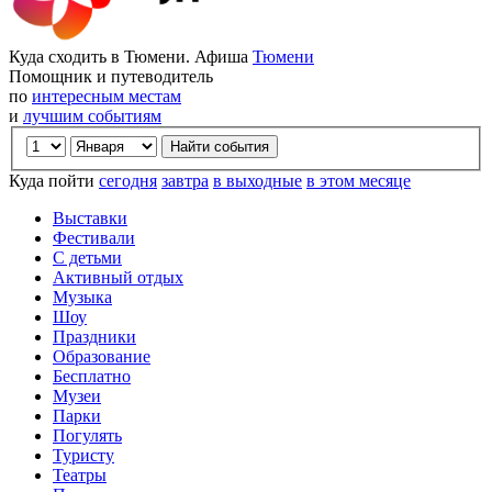
Куда сходить в Тюмени. Афиша
Тюмени
Помощник и путеводитель
по
интересным местам
и
лучшим событиям
Куда пойти
сегодня
завтра
в выходные
в этом месяце
Выставки
Фестивали
С детьми
Активный отдых
Музыка
Шоу
Праздники
Образование
Бесплатно
Музеи
Парки
Погулять
Туристу
Театры