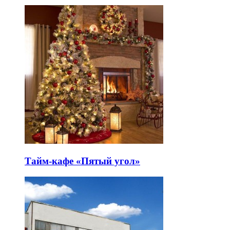
Тайм-кафе «Пятый угол»