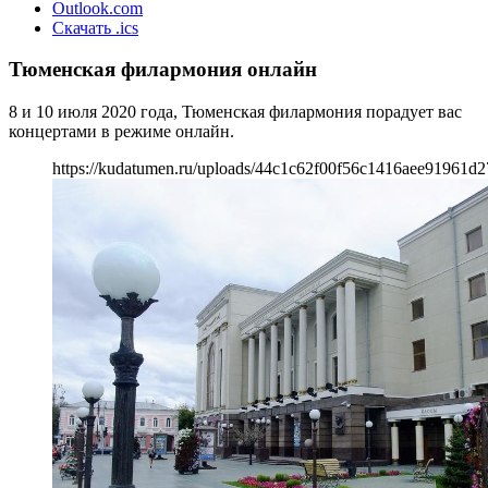
Outlook.com
Скачать .ics
Тюменская филармония онлайн
8 и 10 июля 2020 года, Тюменская филармония порадует вас
концертами в режиме онлайн.
https://kudatumen.ru/uploads/44c1c62f00f56c1416aee91961d2