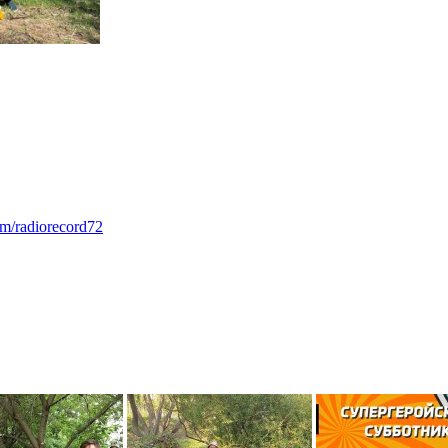
om/radiorecord72