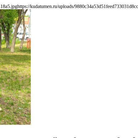
18a5.jpg
https://kudatumen.ru/uploads/9880c34a53d51feed733031d8c