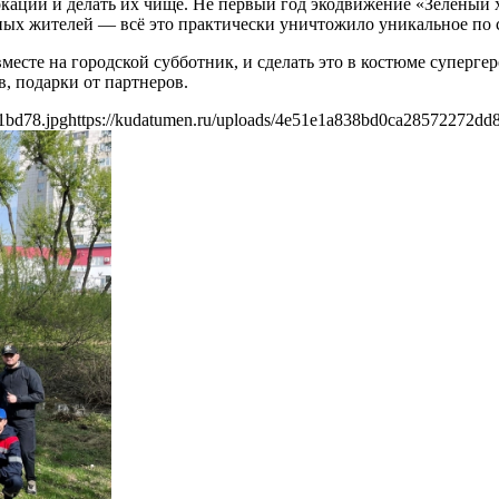
окации и делать их чище. Не первый год экодвижение «Зеленый
ых жителей — всё это практически уничтожило уникальное по с
те на городской субботник, и сделать это в костюме супергеро
в, подарки от партнеров.
1bd78.jpg
https://kudatumen.ru/uploads/4e51e1a838bd0ca28572272dd