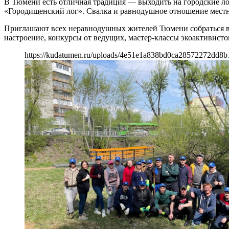
В Тюмени есть отличная традиция — выходить на городские л
«Городищенский лог». Свалка и равнодушное отношение местн
Приглашают всех неравнодушных жителей Тюмени собраться вмес
настроение, конкурсы от ведущих, мастер-классы экоактивисто
https://kudatumen.ru/uploads/4e51e1a838bd0ca28572272dd8b