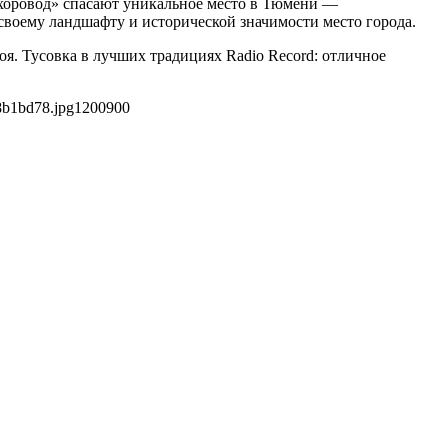
 хоровод» спасают уникальное место в Тюмени —
воему ландшафту и исторической значимости место города.
я. Тусовка в лучших традициях Radio Record: отличное
8b1bd78.jpg
1200
900