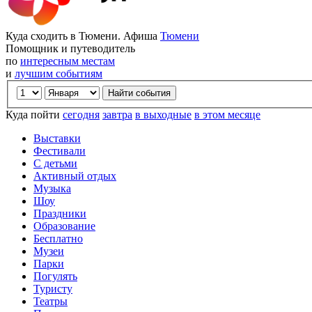
Куда сходить в Тюмени. Афиша
Тюмени
Помощник и путеводитель
по
интересным местам
и
лучшим событиям
Куда пойти
сегодня
завтра
в выходные
в этом месяце
Выставки
Фестивали
С детьми
Активный отдых
Музыка
Шоу
Праздники
Образование
Бесплатно
Музеи
Парки
Погулять
Туристу
Театры