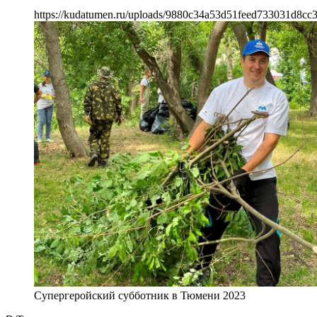
https://kudatumen.ru/uploads/9880c34a53d51feed733031d8cc3
Супергеройский субботник в Тюмени 2023