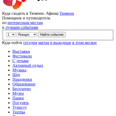
Куда сходить в Тюмени. Афиша
Тюмени
Помощник и путеводитель
по
интересным местам
и
лучшим событиям
Куда пойти
сегодня
завтра
в выходные
в этом месяце
Выставки
Фестивали
С детьми
Активный отдых
Музыка
Шоу
Праздники
Образование
Бесплатно
Музеи
Парки
Погулять
Туристу
Театры