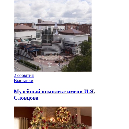
2
события
Выставки
Музейный комплекс имени И.Я.
Словцова