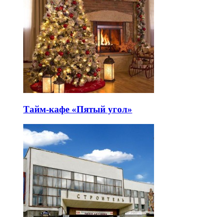
Тайм-кафе «Пятый угол»