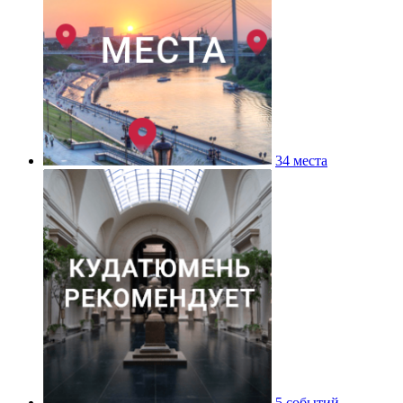
34 места
5 событий