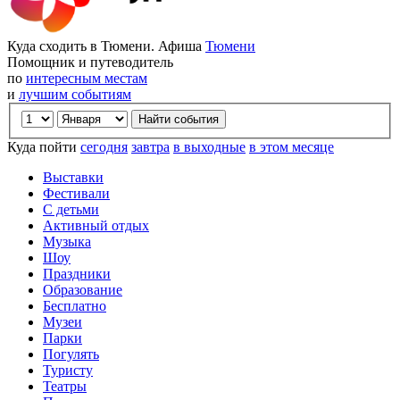
Куда сходить в Тюмени. Афиша
Тюмени
Помощник и путеводитель
по
интересным местам
и
лучшим событиям
Куда пойти
сегодня
завтра
в выходные
в этом месяце
Выставки
Фестивали
С детьми
Активный отдых
Музыка
Шоу
Праздники
Образование
Бесплатно
Музеи
Парки
Погулять
Туристу
Театры