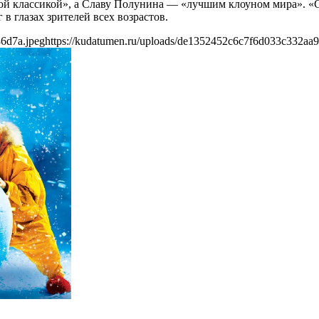
ьной классикой», а Славу Полунина — «лучшим клоуном мира». 
 в глазах зрителей всех возрастов.
6d7a.jpeg
https://kudatumen.ru/uploads/de1352452c6c7f6d033c332aa