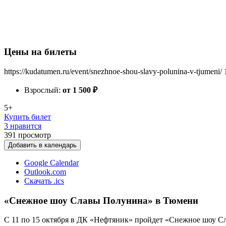
Цены на билеты
https://kudatumen.ru/event/snezhnoe-shou-slavy-polunina-v-tjumeni/
Взрослый:
от 1 500
₽
5+
Купить билет
3 нравится
391
просмотр
Добавить в календарь
Google Calendar
Outlook.com
Скачать .ics
«Снежное шоу Славы Полунина» в Тюмени
С 11 по 15 октября в ДК «Нефтяник» пройдет «Снежное шоу С