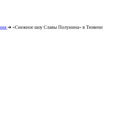
ния
➔
«Снежное шоу Славы Полунина» в Тюмени