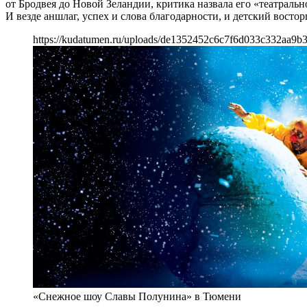
от Бродвея до Новой Зеландии, критика назвала его «театрал
И везде аншлаг, успех и слова благодарности, и детский восторг
https://kudatumen.ru/uploads/de1352452c6c7f6d033c332aa9b3
«Снежное шоу Славы Полунина» в Тюмени