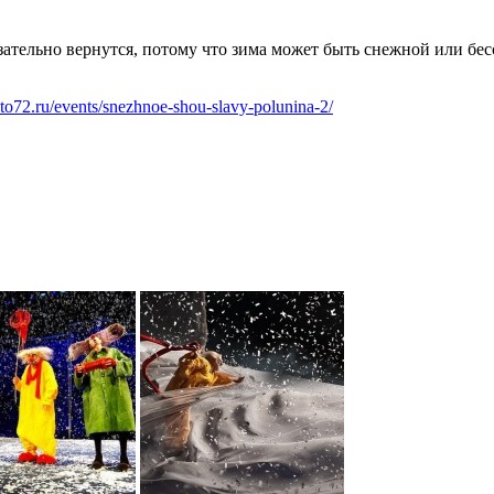
зательно вернутся, потому что зима может быть снежной или бес
.kto72.ru/events/snezhnoe-shou-slavy-polunina-2/