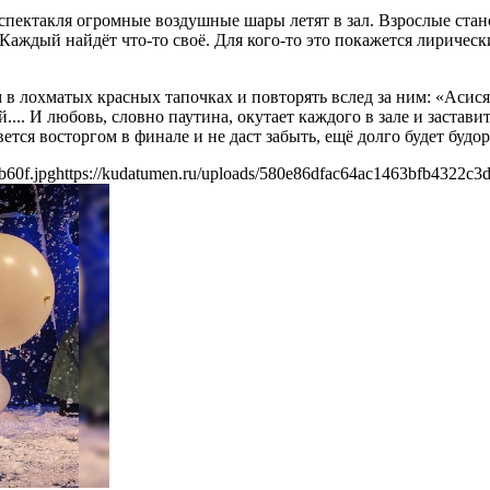
 спектакля огромные воздушные шары летят в зал. Взрослые стано
 Каждый найдёт что-то своё. Для кого-то это покажется лирическ
 в лохматых красных тапочках и повторять вслед за ним: «Асися
.. И любовь, словно паутина, окутает каждого в зале и заставит 
рвется восторгом в финале и не даст забыть, ещё долго будет б
b60f.jpg
https://kudatumen.ru/uploads/580e86dfac64ac1463bfb4322c3d