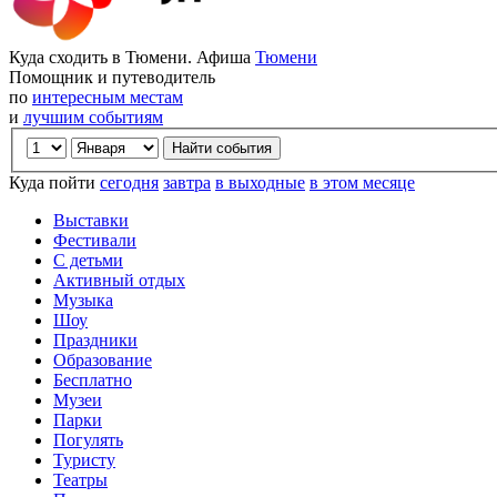
Куда сходить в Тюмени. Афиша
Тюмени
Помощник и путеводитель
по
интересным местам
и
лучшим событиям
Куда пойти
сегодня
завтра
в выходные
в этом месяце
Выставки
Фестивали
С детьми
Активный отдых
Музыка
Шоу
Праздники
Образование
Бесплатно
Музеи
Парки
Погулять
Туристу
Театры