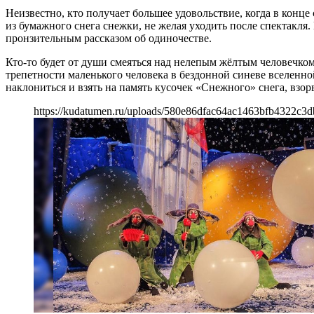
Неизвестно, кто получает большее удовольствие, когда в конце
из бумажного снега снежки, не желая уходить после спектакля.
пронзительным рассказом об одиночестве.
Кто-то будет от души смеяться над нелепым жёлтым человечком
трепетности маленького человека в бездонной синеве вселенной..
наклониться и взять на память кусочек «Cнежного» снега, взо
https://kudatumen.ru/uploads/580e86dfac64ac1463bfb4322c3d