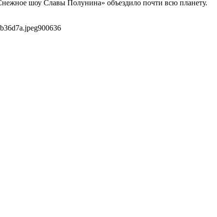
«Cнежное шоу Славы Полунина» объездило почти всю планету.
9b36d7a.jpeg
900
636