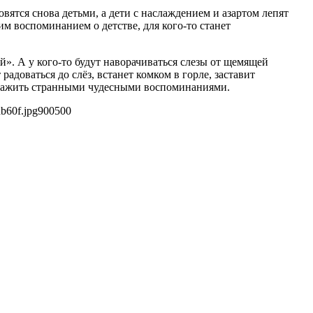
вятся снова детьми, а дети с наслаждением и азартом лепят
им воспоминанием о детстве, для кого-то станет
й». А у кого-то будут наворачиваться слезы от щемящей
радоваться до слёз, встанет комком в горле, заставит
удоражить странными чудесными воспоминаниями.
b60f.jpg
900
500