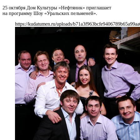
25 октября Дом Культуры «Нефтяник» приглашает
на программу Шоу «Уральских пельменей».
https://kudatumen.ru/uploads/b71a3f963bcfe9406789b65a99aa