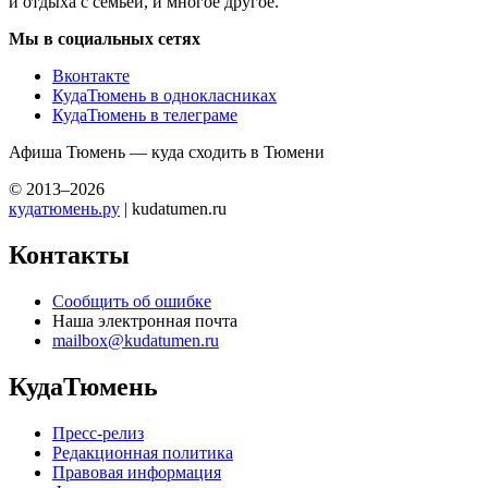
и отдыха с семьей, и многое другое.
Мы в социальных сетях
Вконтакте
КудаТюмень в однокласниках
КудаТюмень в телеграме
Афиша Тюмень — куда сходить в Тюмени
© 2013–2026
кудатюмень.ру
| kudatumen.ru
Контакты
Сообщить об ошибке
Наша электронная почта
mailbox@kudatumen.ru
КудаТюмень
Пресс-релиз
Редакционная политика
Правовая информация