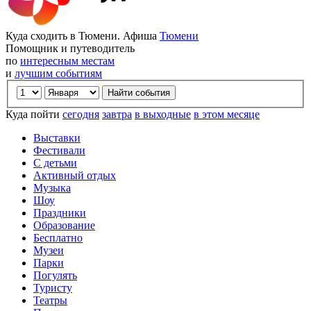
Куда сходить в Тюмени. Афиша
Тюмени
Помощник и путеводитель
по
интересным местам
и
лучшим событиям
Куда пойти
сегодня
завтра
в выходные
в этом месяце
Выставки
Фестивали
С детьми
Активный отдых
Музыка
Шоу
Праздники
Образование
Бесплатно
Музеи
Парки
Погулять
Туристу
Театры