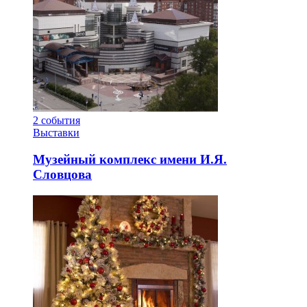
2
события
Выставки
Музейный комплекс имени И.Я.
Словцова