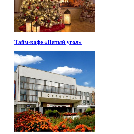
Тайм-кафе «Пятый угол»