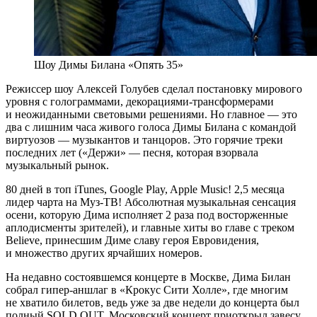
Шоу Димы Билана «Опять 35»
Режиссер шоу Алексей Голубев сделал постановку мирового
уровня с голограммами, декорациями-трансформерами
и неожиданными световыми решениями. Но главное — это
два с лишним часа живого голоса Димы Билана с командой
виртуозов — музыкантов и танцоров. Это горячие треки
последних лет («Держи» — песня, которая взорвала
музыкальный рынок.
80 дней в топ iTunes, Google Play, Apple Music! 2,5 месяца
лидер чарта на Муз-ТВ! Абсолютная музыкальная сенсация
осени, которую Дима исполняет 2 раза под восторженные
аплодисменты зрителей), и главные хиты во главе с треком
Believe, принесшим Диме славу героя Евровидения,
и множество других ярчайших номеров.
На недавно состоявшемся концерте в Москве, Дима Билан
собрал гипер-аншлаг в «Крокус Сити Холле», где многим
не хватило билетов, ведь уже за две недели до концерта был
полный SOLD OUT. Московский концерт приоткрыл завесу