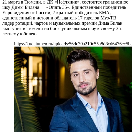
21 марта в Тюмени, в ДК «Нефтяник», состоится грандиозное
шоу Димы Билана — «Опять 35». Единственный победитель
Евровидения от России, 7 кратный победитель EMA,
единственный в истории обладатель 17 тарелок Муз-ТВ,
лидер ротаций, чартов и музыкальных премий Дима Билан
выступит в Тюмени на бис с уникальным шоу к своему 35-
летнему юбилею.
https://kudatumen.ru/uploads/56dc39a219c55a8d8cd6476ec5ba