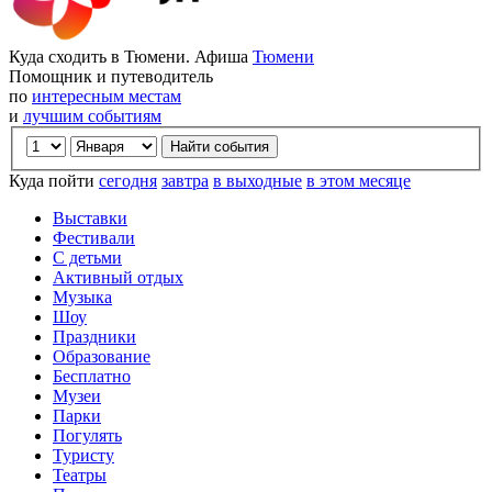
Куда сходить в Тюмени. Афиша
Тюмени
Помощник и путеводитель
по
интересным местам
и
лучшим событиям
Куда пойти
сегодня
завтра
в выходные
в этом месяце
Выставки
Фестивали
С детьми
Активный отдых
Музыка
Шоу
Праздники
Образование
Бесплатно
Музеи
Парки
Погулять
Туристу
Театры