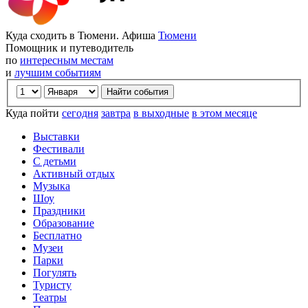
Куда сходить в Тюмени. Афиша
Тюмени
Помощник и путеводитель
по
интересным местам
и
лучшим событиям
Куда пойти
сегодня
завтра
в выходные
в этом месяце
Выставки
Фестивали
С детьми
Активный отдых
Музыка
Шоу
Праздники
Образование
Бесплатно
Музеи
Парки
Погулять
Туристу
Театры