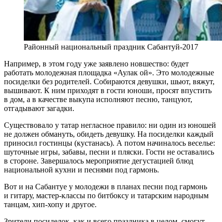
Районный национальный праздник Сабантуй-2017
Например, в этом году уже заявлено новшество: будет
работать молодежная площадка «Аулак ой». Это молодежные
посиделки без родителей. Собираются девушки, шьют, вяжут,
вышивают. К ним приходят в гости юноши, просят впустить
в дом, а в качестве выкупа исполняют песню, танцуют,
отгадывают загадки.
Существовало у татар негласное правило: ни один из юношей
не должен обмануть, обидеть девушку. На посиделки каждый
приносил гостинцы (кустанась). А потом начиналось веселье:
шуточные игры, забавы, песни и пляски. Гости не оставались
в стороне. Завершалось мероприятие дегустацией блюд
национальной кухни и песнями под гармонь.
Вот и на Сабантуе у молодежи в планах песни под гармонь
и гитару, мастер-классы по битбоксу и татарским народным
танцам, хип-хопу и другое.
Зрители посиделок, как и всего праздника в целом, смогут