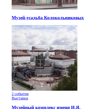
Музей-усадьба Колокольниковых
2
события
Выставки
Музейный комплекс имени И.Я.