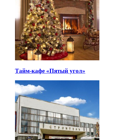
Тайм-кафе «Пятый угол»