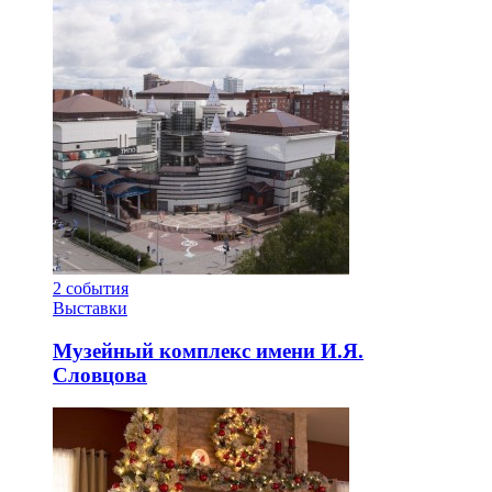
2
события
Выставки
Музейный комплекс имени И.Я.
Словцова