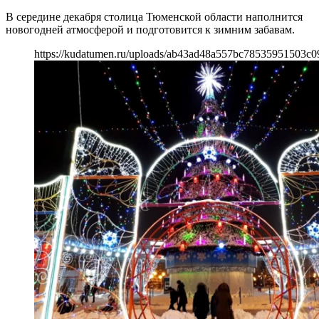
В середине декабря столица Тюменской области наполнится
новогодней атмосферой и подготовится к зимним забавам.
https://kudatumen.ru/uploads/ab43ad48a557bc78535951503c0