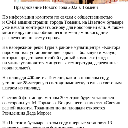
Празднование Нового года 2022 в Тюмени
По информации комитета по связям с общественностью
и СМИ администрации города Тюмени, на Цветном бульваре
уже начали монтировать основу для новогодней ели. А также
многие другие полюбившиеся тюменцам новогодние
развлечения по всему городу.
На набережной реки Туры в районе мультицентра «Контора
пароходства» установили две горки — большую и малую,
которые представляют собой единый комплекс (когда
на улице установится минусовая температура, деревянные
горки зальют).
На площади 400-летия Тюмени, как и в прошлом году,
установят 28-метровую светодинамическую ель со световым
шатром из гирлянд.
Световой фонтан диаметром 20 метров будет установлен
со стороны ул. М. Горького. Вокруг него разместят «Свечи»
разной высоты. Традиционно на площади откроется
Резиденция Деда Мороза.
На Цветном бульваре в этом году впервые установят 13
световых арок, которые будут проложены