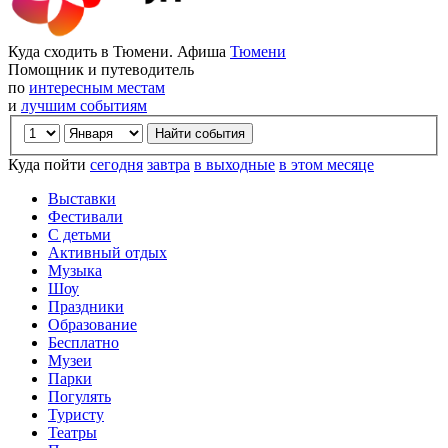
Куда сходить в Тюмени. Афиша
Тюмени
Помощник и путеводитель
по
интересным местам
и
лучшим событиям
Куда пойти
сегодня
завтра
в выходные
в этом месяце
Выставки
Фестивали
С детьми
Активный отдых
Музыка
Шоу
Праздники
Образование
Бесплатно
Музеи
Парки
Погулять
Туристу
Театры