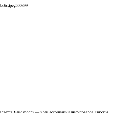
bc6c.jpeg
600
399
является Ханс Фолль — член ассоциации шеф-поваров Европы,