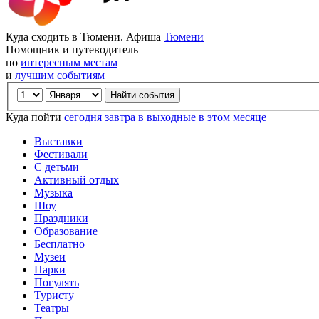
Куда сходить в Тюмени. Афиша
Тюмени
Помощник и путеводитель
по
интересным местам
и
лучшим событиям
Куда пойти
сегодня
завтра
в выходные
в этом месяце
Выставки
Фестивали
С детьми
Активный отдых
Музыка
Шоу
Праздники
Образование
Бесплатно
Музеи
Парки
Погулять
Туристу
Театры