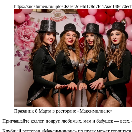
https://kudatumen.ru/uploads/1ef2de4d1c8d7fc47aac148c70ecb
Праздник 8 Марта в ресторане «Максимилианс»
Приглашайте коллег, подруг, любимых, мам и бабушек — всех, с
Клубный ресторан «Максимилианс» по праву может гордиться