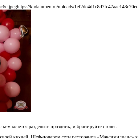
c6c.jpeg
https://kudatumen.ru/uploads/1ef2de4d1c8d7fc47aac148c70ec
 кем хочется разделить праздник, и бронируйте столы.
 своей кухней. Шеф-поваром сети ресторанов «Максимилианс» 