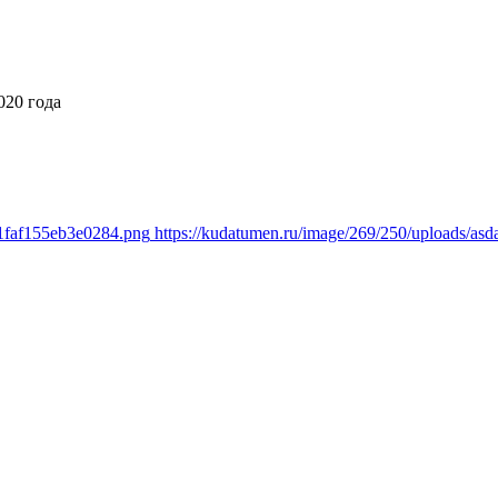
020 года
81faf155eb3e0284.png
https://kudatumen.ru/image/269/250/uploads/as