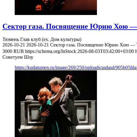
Сектор газа. Посвящение Юрию Хою — 
Тюмень
Глав клуб (ex. Дом культуры)
2026-10-21
2026-10-21
Сектор газа. Посвящение Юрию Хою — Т
3000
RUB
https://schema.org/InStock
2026-08-03T03:42:00+03:00
Советуем Шоу
https://kudatumen.ru/image/269/250/uploads/asdasd/905b05fd