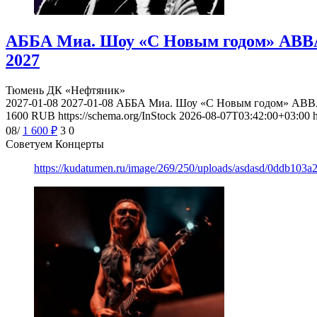
АББА Миа. Шоу «С Новым годом» ABBA 
2027
Тюмень
ДК «Нефтяник»
2027-01-08
2027-01-08
АББА Миа. Шоу «С Новым годом» ABBA 
1600
RUB
https://schema.org/InStock
2026-08-07T03:42:00+03:00
08/
1 600
₽
3
0
Советуем Концерты
https://kudatumen.ru/image/269/250/uploads/asdasd/0ddb103