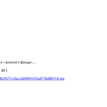
его «золотого фонда»…
48
1
ds/462927cc0ac2a69001032a873bd807c8.jpg