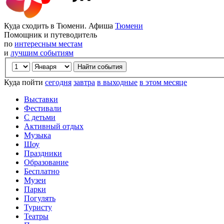
Куда сходить в Тюмени. Афиша
Тюмени
Помощник и путеводитель
по
интересным местам
и
лучшим событиям
Куда пойти
сегодня
завтра
в выходные
в этом месяце
Выставки
Фестивали
С детьми
Активный отдых
Музыка
Шоу
Праздники
Образование
Бесплатно
Музеи
Парки
Погулять
Туристу
Театры