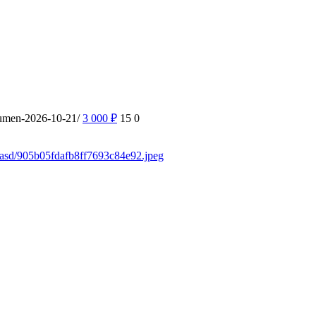
yumen-2026-10-21/
3 000
₽
15
0
sdasd/905b05fdafb8ff7693c84e92.jpeg