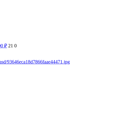
00
₽
21
0
sdasd/93646eca18d7866faae44471.jpg