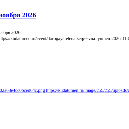
ноября 2026
оября 2026
https://kudatumen.ru/event/dorogaya-elena-sergeevna-tyumen-2026-11-
5102a63e4cc0bced64c.png
https://kudatumen.ru/image/255/255/uploa