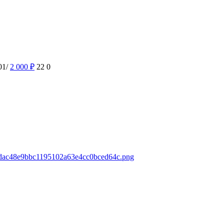
01/
2 000
₽
22
0
ds/dac48e9bbc1195102a63e4cc0bced64c.png