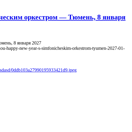
ческим оркестром — Тюмень, 8 января
ень, 8 января 2027
hou-happy-new-year-s-simfonicheskim-orkestrom-tyumen-2027-01-
s/asdasd/0ddb103a27990195933421d9.jpeg