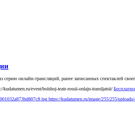
ции
каз серию онлайн-трансляций, ранее записанных спектаклей сво
://kudatumen.ru/event/bolshoj-teatr-rossii-onlajn-transljatsii/
Бесплатно
69001032a873bd807c8.jpg
https://kudatumen.ru/image/255/255/uploa