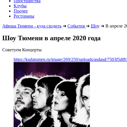
Пространства
Клубы
Прочее
Рестораны
Афиша Тюмени - куда сходить
➔
События
➔
Шоу
➔
В апреле 2
Шоу Тюмени в апреле 2020 года
Советуем Концерты
https://kudatumen.ru/image/269/250/uploads/asdasd/7503f5df