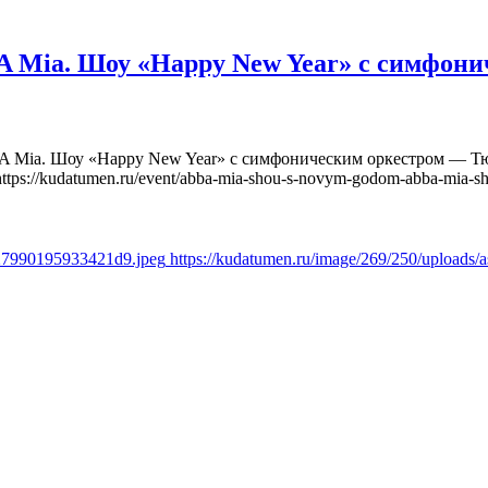
Mia. Шоу «Happy New Year» с симфони
Mia. Шоу «Happy New Year» с симфоническим оркестром — Тюм
https://kudatumen.ru/event/abba-mia-shou-s-novym-godom-abba-mia-s
a27990195933421d9.jpeg
https://kudatumen.ru/image/269/250/upload