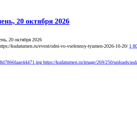
нь, 20 октября 2026
ь, 20 октября 2026
https://kudatumen.ru/event/odni-vo-vselennoy-tyumen-2026-10-20/
1 8
18d7866faae44471.jpg
https://kudatumen.ru/image/269/250/uploads/a