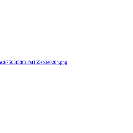
dasd/7503f5df81faf155eb3e0284.png