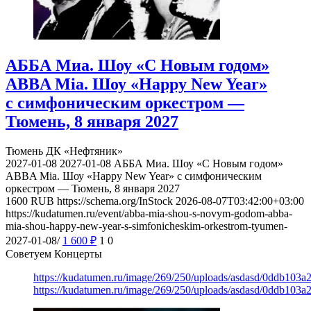
АББА Миа. Шоу «С Новым годом»
ABBA Mia. Шоу «Happy New Year»
с симфоническим оркестром —
Тюмень, 8 января 2027
Тюмень
ДК «Нефтяник»
2027-01-08
2027-01-08
АББА Миа. Шоу «С Новым годом»
ABBA Mia. Шоу «Happy New Year» с симфоническим
оркестром — Тюмень, 8 января 2027
1600
RUB
https://schema.org/InStock
2026-08-07T03:42:00+03:00
https://kudatumen.ru/event/abba-mia-shou-s-novym-godom-abba-
mia-shou-happy-new-year-s-simfonicheskim-orkestrom-tyumen-
2027-01-08/
1 600
₽
1
0
Советуем Концерты
https://kudatumen.ru/image/269/250/uploads/asdasd/0ddb103
https://kudatumen.ru/image/269/250/uploads/asdasd/0ddb103