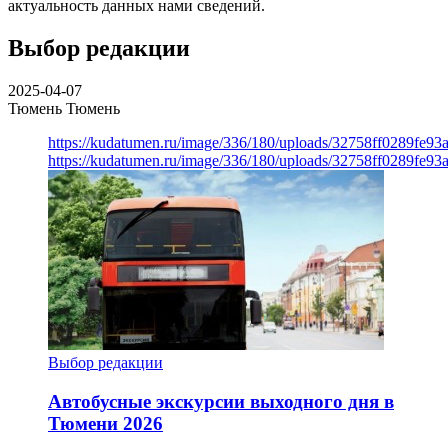
актуальность данных нами сведений.
Выбор редакции
2025-04-07
Тюмень
Тюмень
https://kudatumen.ru/image/336/180/uploads/32758ff0289fe9
https://kudatumen.ru/image/336/180/uploads/32758ff0289fe9
Выбор редакции
Автобусные экскурсии выходного дня в
Тюмени 2026