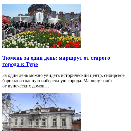
Тюмень за один день: маршрут от старого
города к Туре
За один день можно увидеть исторический центр, сибирское
барокко и главную набережную города. Маршрут идёт
от купеческих домов…