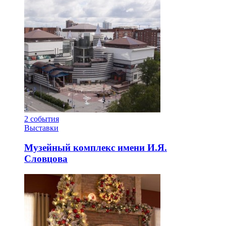
2
события
Выставки
Музейный комплекс имени И.Я.
Словцова