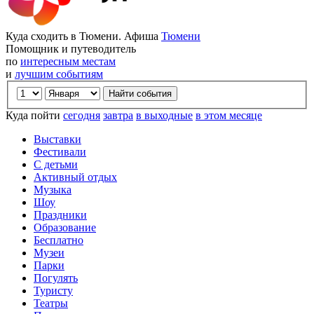
Куда сходить в Тюмени. Афиша
Тюмени
Помощник и путеводитель
по
интересным местам
и
лучшим событиям
Куда пойти
сегодня
завтра
в выходные
в этом месяце
Выставки
Фестивали
С детьми
Активный отдых
Музыка
Шоу
Праздники
Образование
Бесплатно
Музеи
Парки
Погулять
Туристу
Театры