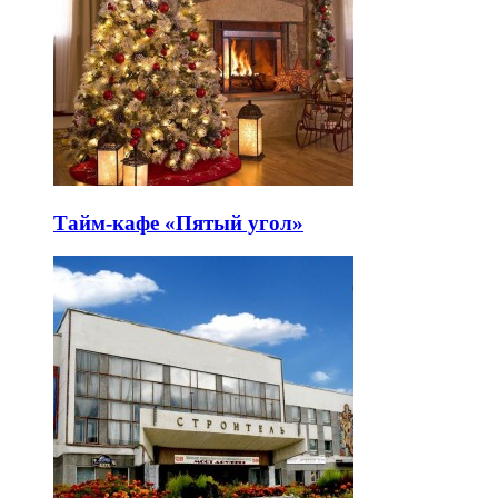
Тайм-кафе «Пятый угол»