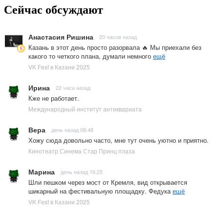
Сейчас обсуждают
Анастасия Ришина
20 часов назад
Казань в этот день просто разорвала 🔥 Мы приехали без
какого то четкого плана, думали немного
ещё
VK Fest в Казани 2025
Ирина
22 часа назад
Кже не работает.
Международный институт антиквариата
Вера
день назад 08:48
Хожу сюда довольно часто, мне тут очень уютно и приятно.
Кинотеатр Синема Стар Принц плаза
Марина
день назад 16:25
Шли пешком через мост от Кремля, вид открывается
шикарный на фестивальную площадку. Федука
ещё
VK Fest в Казани 2025