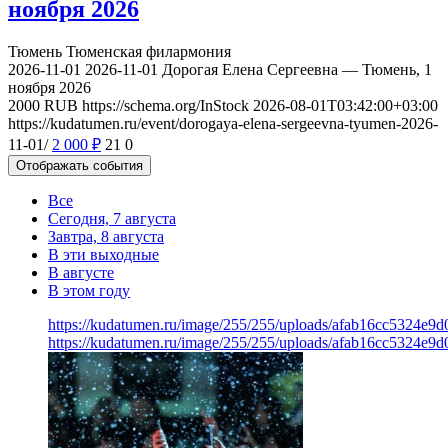
ноября 2026
Тюмень
Тюменская филармония
2026-11-01
2026-11-01
Дорогая Елена Сергеевна — Тюмень, 1
ноября 2026
2000
RUB
https://schema.org/InStock
2026-08-01T03:42:00+03:00
https://kudatumen.ru/event/dorogaya-elena-sergeevna-tyumen-2026-
11-01/
2 000
₽
21
0
Отображать события
Все
Сегодня, 7 августа
Завтра, 8 августа
В эти выходные
В августе
В этом году
https://kudatumen.ru/image/255/255/uploads/afab16cc5324e9
https://kudatumen.ru/image/255/255/uploads/afab16cc5324e9