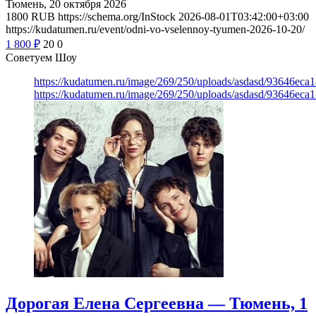
Тюмень, 20 октября 2026
1800
RUB
https://schema.org/InStock
2026-08-01T03:42:00+03:00
https://kudatumen.ru/event/odni-vo-vselennoy-tyumen-2026-10-20/
1 800
₽
20
0
Советуем Шоу
https://kudatumen.ru/image/269/250/uploads/asdasd/93646eca
https://kudatumen.ru/image/269/250/uploads/asdasd/93646eca
Дорогая Елена Сергеевна — Тюмень, 1