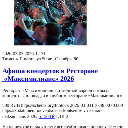
2026-03-03
2026-12-31
Тюмень
Тюмень, ул 50 лет Октября, 8б
Афиша концертов в Ресторане
«Максимилианс» 2026
Ресторан «Максимилианс» отличный вариант отдыха —
концертная площадка в клубном ресторане «Максимилианс».
500
RUB
https://schema.org/InStock
2026-03-03T16:48:00+03:00
https://kudatumen.ru/event/afisha-kontsertov-v-restorane-
maksimilians-2026/
от 500
₽
1.1K
2
На нашем сайте вы узнаете всё необходимое про шоу Тюмени