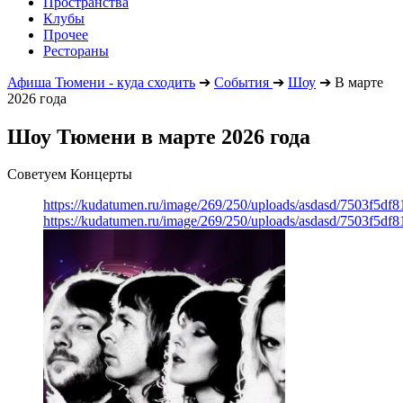
Пространства
Клубы
Прочее
Рестораны
Афиша Тюмени - куда сходить
➔
События
➔
Шоу
➔
В марте
2026 года
Шоу Тюмени в марте 2026 года
Советуем Концерты
https://kudatumen.ru/image/269/250/uploads/asdasd/7503f5df
https://kudatumen.ru/image/269/250/uploads/asdasd/7503f5df