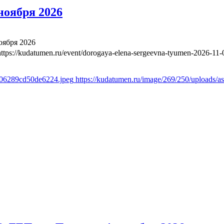
ноября 2026
оября 2026
https://kudatumen.ru/event/dorogaya-elena-sergeevna-tyumen-2026-11-
2606289cd50de6224.jpeg
https://kudatumen.ru/image/269/250/uploads