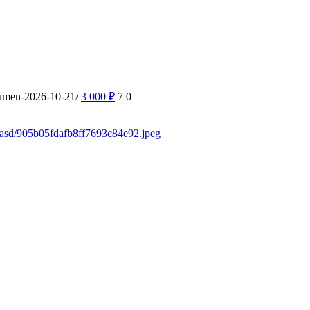
yumen-2026-10-21/
3 000
₽
7
0
sdasd/905b05fdafb8ff7693c84e92.jpeg