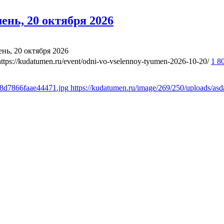
нь, 20 октября 2026
ь, 20 октября 2026
https://kudatumen.ru/event/odni-vo-vselennoy-tyumen-2026-10-20/
1 8
18d7866faae44471.jpg
https://kudatumen.ru/image/269/250/uploads/a