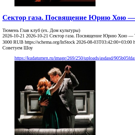
Сектор газа. Посвящение Юрию Хою — 
Тюмень
Глав клуб (ex. Дом культуры)
2026-10-21
2026-10-21
Сектор газа. Посвящение Юрию Хою — Т
3000
RUB
https://schema.org/InStock
2026-08-03T03:42:00+03:00
Советуем Шоу
https://kudatumen.ru/image/269/250/uploads/asdasd/905b05fd