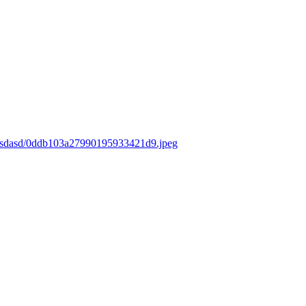
s/asdasd/0ddb103a27990195933421d9.jpeg