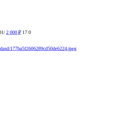
01/
2 000
₽
17
0
/asdasd/177ba5f2606289cd50de6224.jpeg