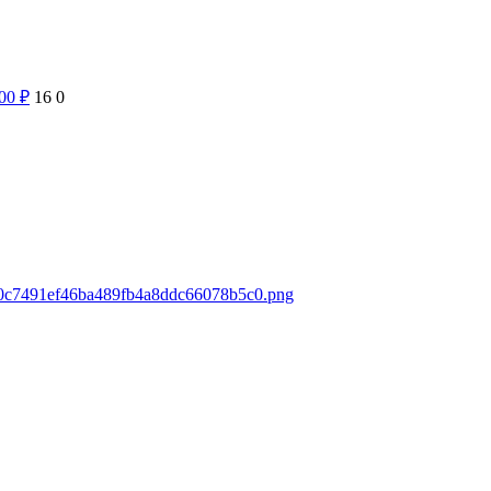
800
₽
16
0
ds/0c7491ef46ba489fb4a8ddc66078b5c0.png