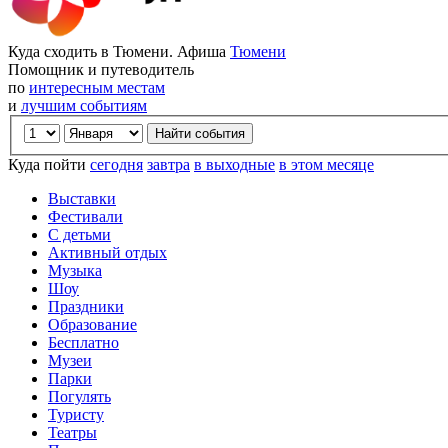
Куда сходить в Тюмени. Афиша
Тюмени
Помощник и путеводитель
по
интересным местам
и
лучшим событиям
Куда пойти
сегодня
завтра
в выходные
в этом месяце
Выставки
Фестивали
С детьми
Активный отдых
Музыка
Шоу
Праздники
Образование
Бесплатно
Музеи
Парки
Погулять
Туристу
Театры