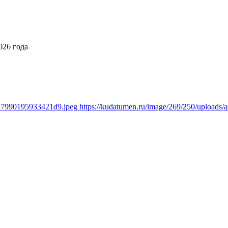
026 года
a27990195933421d9.jpeg
https://kudatumen.ru/image/269/250/upload