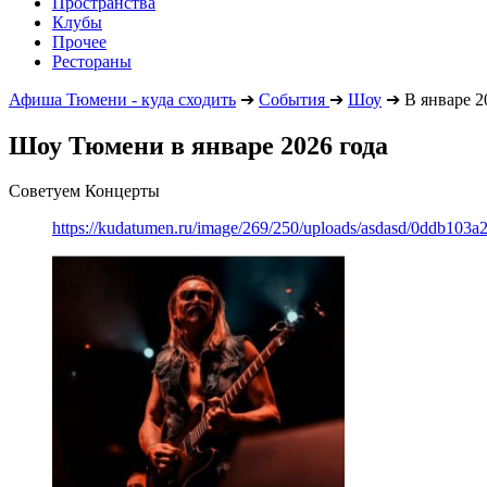
Пространства
Клубы
Прочее
Рестораны
Афиша Тюмени - куда сходить
➔
События
➔
Шоу
➔
В январе 2
Шоу Тюмени в январе 2026 года
Советуем Концерты
https://kudatumen.ru/image/269/250/uploads/asdasd/0ddb103