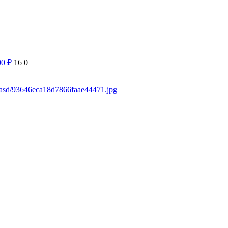
00
₽
16
0
sdasd/93646eca18d7866faae44471.jpg