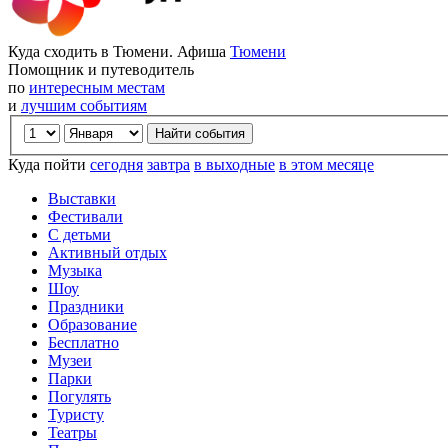
Куда сходить в Тюмени. Афиша
Тюмени
Помощник и путеводитель
по
интересным местам
и
лучшим событиям
Куда пойти
сегодня
завтра
в выходные
в этом месяце
Выставки
Фестивали
С детьми
Активный отдых
Музыка
Шоу
Праздники
Образование
Бесплатно
Музеи
Парки
Погулять
Туристу
Театры