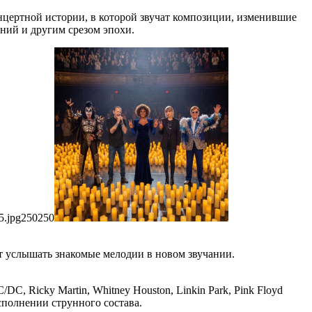
нцертной истории, в которой звучат композиции, изменившие
ний и другим срезом эпохи.
5.jpg
250
250
т услышать знакомые мелодии в новом звучании.
/DC, Ricky Martin, Whitney Houston, Linkin Park, Pink Floyd
сполнении струнного состава.