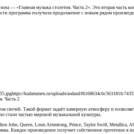
на — «Главная музыка столетия. Часть 2». Это вторая часть ко
асти программа получила продолжение с новым рядом произведе
55.jpg
https://kudatumen.ru/uploads/asdasd/f6168634c6c563181fc7435
. Часть 2
ом свечей. Такой формат задаёт камерную атмосферу и позволяе
о стали частью мировой музыкальной культуры.
ohn, Queen, Louis Armstrong, Prince, Taylor Swift, Metallica, AC
раммы. Каждое произведение получает собственное прочтение в и