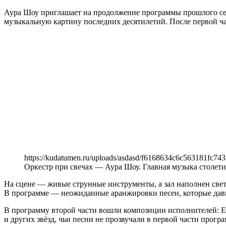
Аура Шоу приглашает на продолжение программы прошлого сезо
музыкальную картину последних десятилетий. После первой ч
https://kudatumen.ru/uploads/asdasd/f6168634c6c563181fc743
Оркестр при свечах — Аура Шоу. Главная музыка столетия
На сцене — живые струнные инструменты, а зал наполнен свет
В программе — неожиданные аранжировки песен, которые давн
В программу второй части вошли композиции исполнителей: Elton J
и других звёзд, чьи песни не прозвучали в первой части прог