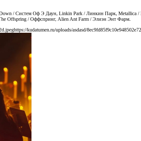
wn / Систем Оф Э Даун, Linkin Park / Линкин Парк, Metallica / 
The Offspring / Оффспринг, Alien Ant Farm / Элиэн Энт Фарм.
2d.jpeg
https://kudatumen.ru/uploads/asdasd/8ec9fd85f9c10e948502e72