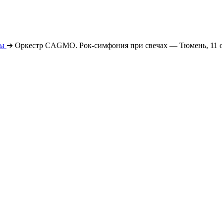
ты
➔
Оркестр CAGMO. Рок-симфония при свечах — Тюмень, 11 о