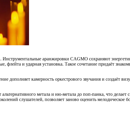
. Инструментальные аранжировки CAGMO сохраняют энергетику 
ые, флейта и ударная установка. Такое сочетание придаёт знак
ение дополняет камерность оркестрового звучания и создаёт ви
 альтернативного метала и ню-метала до поп-панка, что делает
колений слушателей, позволяет заново оценить мелодическое бо