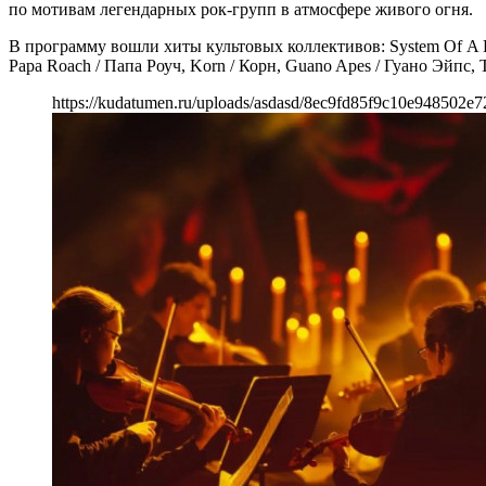
по мотивам легендарных рок-групп в атмосфере живого огня.
В программу вошли хиты культовых коллективов: System Of A Do
Papa Roach / Папа Роуч, Korn / Корн, Guano Apes / Гуано Эйпс, 
https://kudatumen.ru/uploads/asdasd/8ec9fd85f9c10e948502e7