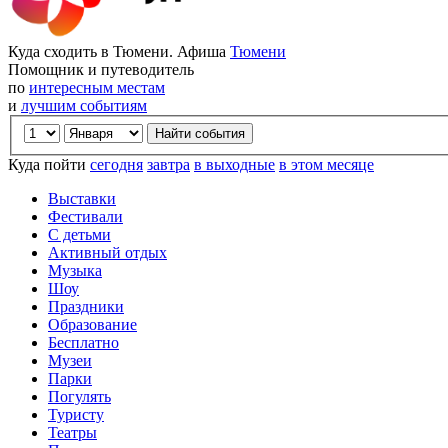
Куда сходить в Тюмени. Афиша
Тюмени
Помощник и путеводитель
по
интересным местам
и
лучшим событиям
Куда пойти
сегодня
завтра
в выходные
в этом месяце
Выставки
Фестивали
С детьми
Активный отдых
Музыка
Шоу
Праздники
Образование
Бесплатно
Музеи
Парки
Погулять
Туристу
Театры