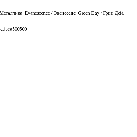
Металлика, Evanescence / Эванесенс, Green Day / Грин Дей,
d.jpeg
500
500