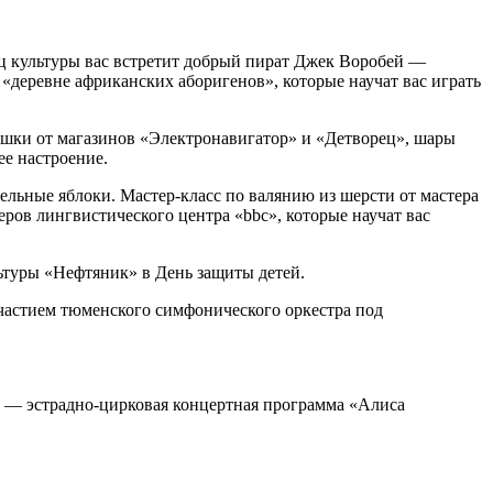
ец культуры вас встретит добрый пират Джек Воробей —
 «деревне африканских аборигенов», которые научат вас играть
ушки от магазинов «Электронавигатор» и «Детворец», шары
ее настроение.
ельные яблоки. Мастер-класс по валянию из шерсти от мастера
ров лингвистического центра «bbc», которые научат вас
ьтуры «Нефтяник» в День защиты детей.
участием тюменского симфонического оркестра под
0 — эстрадно-цирковая концертная программа «Алиса