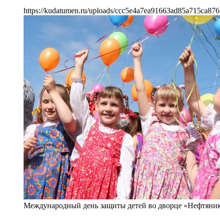
https://kudatumen.ru/uploads/ccc5e4a7ea91663ad85a715ca876
Международный день защиты детей во дворце «Нефтяник