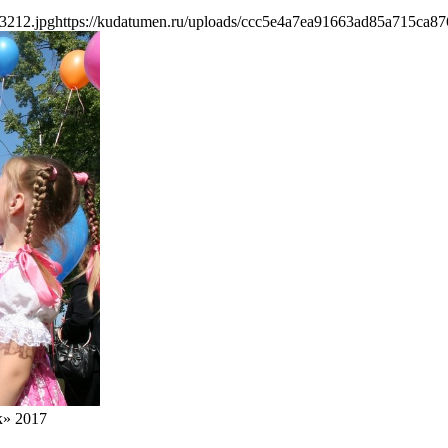
3212.jpg
https://kudatumen.ru/uploads/ccc5e4a7ea91663ad85a715ca87
» 2017