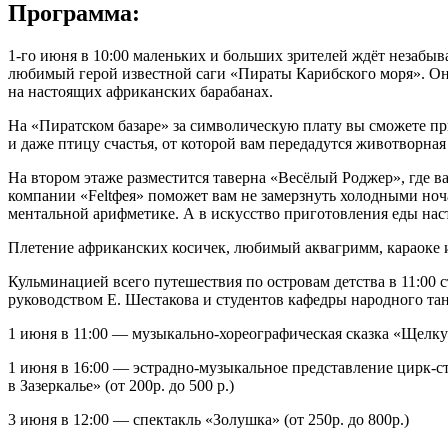
Программа:
1-го июня в 10:00 маленьких и больших зрителей ждёт незабыв
любимый герой известной саги «Пираты Карибского моря». Он и
на настоящих африканских барабанах.
На «Пиратском базаре» за символическую плату вы сможете п
и даже птицу счастья, от которой вам передадутся животворная
На втором этаже разместится таверна «Весёлый Роджер», где в
компании «Feltфея» поможет вам не замерзнуть холодными ноча
ментальной арифметике. А в искусство приготовления еды нас
Плетение африканских косичек, любимый аквагримм, караоке и
Кульминацией всего путешествия по островам детства в 11:00
руководством Е. Шестакова и студентов кафедры народного та
1 июня в 11:00 — музыкально-хореографическая сказка «Щелку
1 июня в 16:00 — эстрадно-музыкальное представление цирк-с
в Зазеркалье» (от 200р. до 500 р.)
3 июня в 12:00 — спектакль «Золушка» (от 250р. до 800р.)