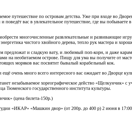
аемое путешествие по островам детства. Уже при входе во Двор
 поведёт вас в увлекательное путешествие, где вы побываете в
риобрести многочисленные развлекательные и развивающие игр
 энергетика чистого хвойного дерева, тепло рук мастера и хорош
ам предложат и сладкую вату, и любимый поп-корн, и даже карам
ми на необитаемом острове. Пищу для ума вы получите от масте
тоящих моряков вас посвятит бывалый корабельный кок.
 ещё очень много всего интересного вас ожидает во Дворце кул
 станет незабываемое хореографическое действо «Щелкунчик» с 
нца Тюменского государственного института культуры.
нчик» (цена билета-150р.)
тудии «ИКАР» «Машкин двор» (от 200р. до 400 р) 2 июня в 17:0