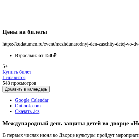
Цены на билеты
https://kudatumen.ru/event/mezhdunarodnyj-den-zaschity-detej-vo-dvo
Взрослый:
от 150
₽
5+
Купить билет
1 нравится
548
просмотров
Добавить в календарь
Google Calendar
Outlook.com
Скачать .ics
Международный день защиты детей во дворце «Н
В первых числах июня во Дворце культуры пройдут мероприя