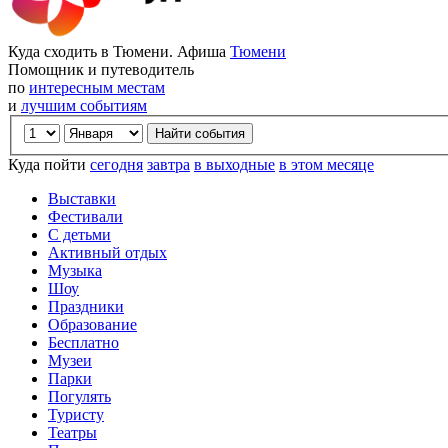
Куда сходить в Тюмени. Афиша
Тюмени
Помощник и путеводитель
по
интересным местам
и
лучшим событиям
Куда пойти
сегодня
завтра
в выходные
в этом месяце
Выставки
Фестивали
С детьми
Активный отдых
Музыка
Шоу
Праздники
Образование
Бесплатно
Музеи
Парки
Погулять
Туристу
Театры