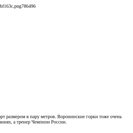
4bf163c.png
786
496
порт размером в пару метров. Воронинские горки тоже очень
ниях, а тренер Чемпион России.