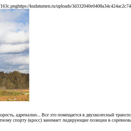
f163c.png
https://kudatumen.ru/uploads/3d332040e0408a34c424ac2c7
корость, адреналин... Все это помещается в двухколесный транс
ному спорту (кросс) занимает лидирующие позиции в соревнова