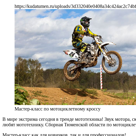
https://kudatumen.ru/uploads/3d332040e0408a34c424ac2c74b
Мастер-класс по мотоциклетному кроссу
В мире экстрима сегодня в тренде мототехника! Звук мотора, с
любят мототехнику. Сборная Тюменской области по мотоциклет
Мастер-класс как для новичков, так и для профессионалов!