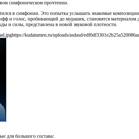
живом симфоническом прочтении.
тился в симфонии. Это попытка услышать знакомые композиции
фф и голос, пробивающий до мурашек, становятся материалом дл
ды и силы, представлена в новой звуковой плотности.
ad.jpg
https://kudatumen.ru/uploads/asdasd/edf0df3301e2b25a520086a
е для большого состава: