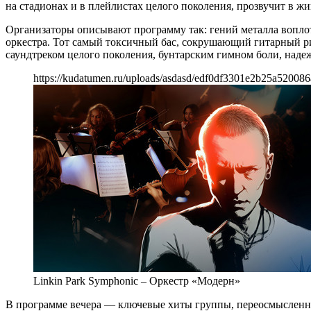
на стадионах и в плейлистах целого поколения, прозвучит в 
Организаторы описывают программу так: гений металла вопло
оркестра. Тот самый токсичный бас, сокрушающий гитарный ри
саундтреком целого поколения, бунтарским гимном боли, надеж
https://kudatumen.ru/uploads/asdasd/edf0df3301e2b25a520086
Linkin Park Symphonic – Оркестр «Модерн»
В программе вечера — ключевые хиты группы, переосмысленны