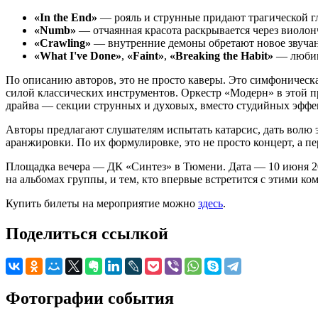
«In the End»
— рояль и струнные придают трагической г
«Numb»
— отчаянная красота раскрывается через виолон
«Crawling»
— внутренние демоны обретают новое звучани
«What I've Done»
,
«Faint»
,
«Breaking the Habit»
— любим
По описанию авторов, это не просто каверы. Это симфоническ
силой классических инструментов. Оркестр «Модерн» в этой пр
драйва — секции струнных и духовых, вместо студийных эффе
Авторы предлагают слушателям испытать катарсис, дать волю
аранжировки. По их формулировке, это не просто концерт, а п
Площадка вечера — ДК «Синтез» в Тюмени. Дата — 10 июня 2026
на альбомах группы, и тем, кто впервые встретится с этими 
Купить билеты на мероприятие можно
здесь
.
Поделиться ссылкой
Фотографии события