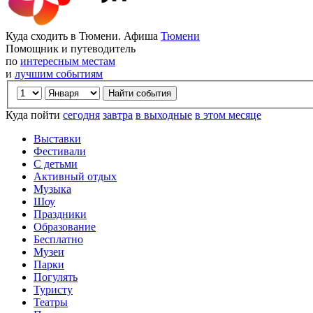
Куда сходить в Тюмени. Афиша
Тюмени
Помощник и путеводитель
по
интересным местам
и
лучшим событиям
Куда пойти
сегодня
завтра
в выходные
в этом месяце
Выставки
Фестивали
С детьми
Активный отдых
Музыка
Шоу
Праздники
Образование
Бесплатно
Музеи
Парки
Погулять
Туристу
Театры