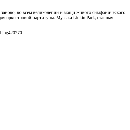
 заново, во всем великолепии и мощи живого симфонического
я оркестровой партитуры. Музыка Linkin Park, ставшая
d.jpg
420
270