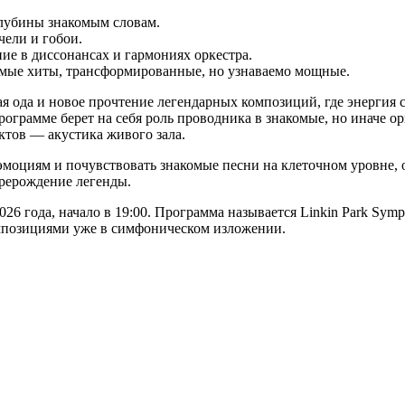
лубины знакомым словам.
чели и гобои.
е в диссонансах и гармониях оркестра.
ые хиты, трансформированные, но узнаваемо мощные.
ая ода и новое прочтение легендарных композиций, где энергия
ограмме берет на себя роль проводника в знакомые, но иначе о
ктов — акустика живого зала.
 эмоциям и почувствовать знакомые песни на клеточном уровне
ерерождение легенды.
 года, начало в 19:00. Программа называется Linkin Park Symp
композициями уже в симфоническом изложении.