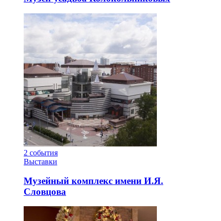
2
события
Выставки
Музейный комплекс имени И.Я.
Словцова