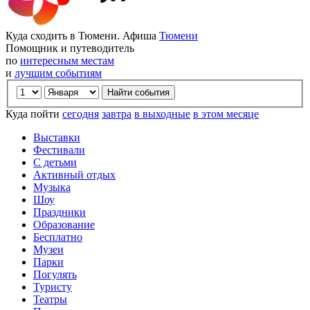
Куда сходить в Тюмени. Афиша
Тюмени
Помощник и путеводитель
по
интересным местам
и
лучшим событиям
Куда пойти
сегодня
завтра
в выходные
в этом месяце
Выставки
Фестивали
С детьми
Активный отдых
Музыка
Шоу
Праздники
Образование
Бесплатно
Музеи
Парки
Погулять
Туристу
Театры