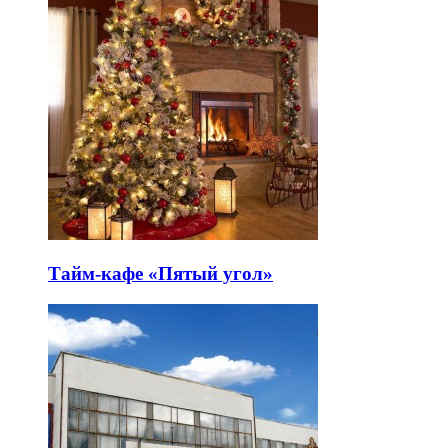
Тайм-кафе «Пятый угол»