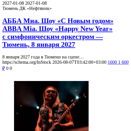
2027-01-08
2027-01-08
Тюмень
ДК «Нефтяник»
АББА Миа. Шоу «С Новым годом»
ABBA Mia. Шоу «Happy New Year»
с симфоническим оркестром —
Тюмень, 8 января 2027
8 января 2027 года в Тюмени на сцене…
https://schema.org/InStock
2026-08-07T03:42:00+03:00
1600
1 600
₽
0
0