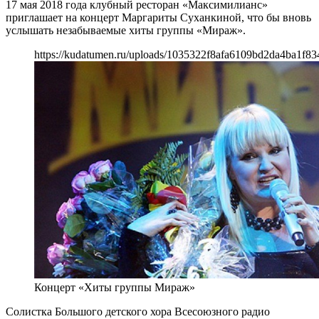
17 мая 2018 года клубный ресторан «Максимилианс»
приглашает на концерт Маргариты Суханкиной, что бы вновь
услышать незабываемые хиты группы «Мираж».
https://kudatumen.ru/uploads/1035322f8afa6109bd2da4ba1f83
Концерт «Хиты группы Мираж»
Солистка Большого детского хора Всесоюзного радио