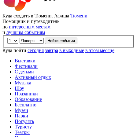
Куда сходить в Тюмени. Афиша
Тюмени
Помощник и путеводитель
по
интересным местам
и
лучшим событиям
Куда пойти
сегодня
завтра
в выходные
в этом месяце
Выставки
Фестивали
С детьми
Активный отдых
Музыка
Шоу
Праздники
Образование
Бесплатно
Музеи
Парки
Погулять
Туристу
Театры