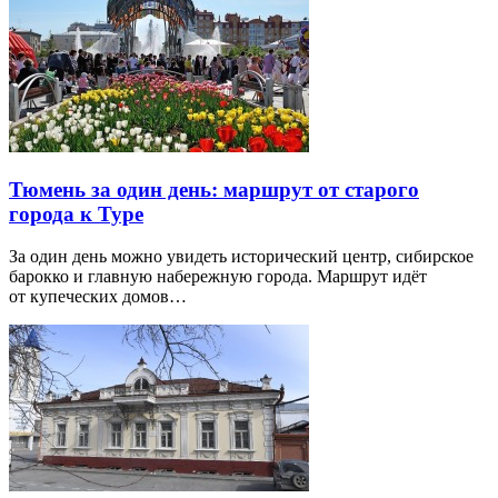
Тюмень за один день: маршрут от старого
города к Туре
За один день можно увидеть исторический центр, сибирское
барокко и главную набережную города. Маршрут идёт
от купеческих домов…