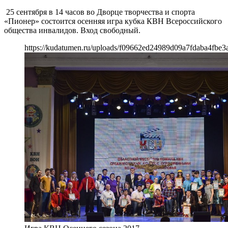
25 сентября в 14 часов во Дворце творчества и спорта
«Пионер» состоится осенняя игра кубка КВН Всероссийского
общества инвалидов. Вход свободный.
https://kudatumen.ru/uploads/f09662ed24989d09a7fdaba4fbe3