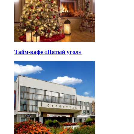
Тайм-кафе «Пятый угол»