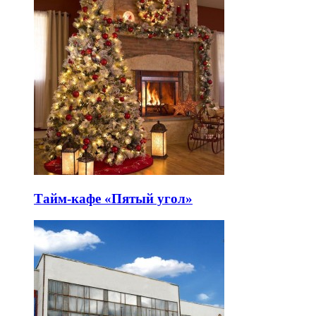
Тайм-кафе «Пятый угол»