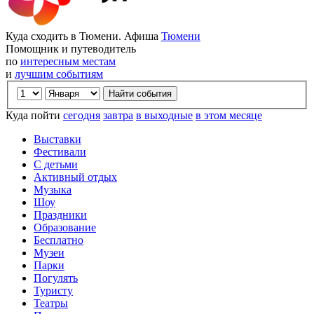
Куда сходить в Тюмени. Афиша
Тюмени
Помощник и путеводитель
по
интересным местам
и
лучшим событиям
Куда пойти
сегодня
завтра
в выходные
в этом месяце
Выставки
Фестивали
С детьми
Активный отдых
Музыка
Шоу
Праздники
Образование
Бесплатно
Музеи
Парки
Погулять
Туристу
Театры