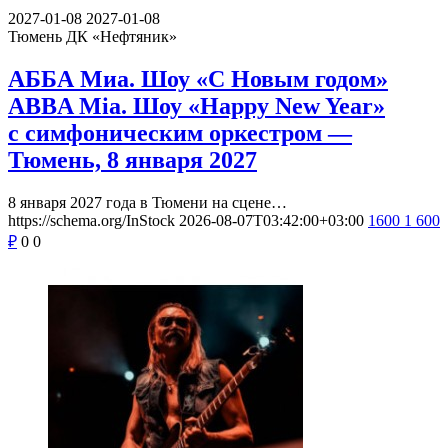
2027-01-08
2027-01-08
Тюмень
ДК «Нефтяник»
АББА Миа. Шоу «С Новым годом»
ABBA Mia. Шоу «Happy New Year»
с симфоническим оркестром —
Тюмень, 8 января 2027
8 января 2027 года в Тюмени на сцене…
https://schema.org/InStock
2026-08-07T03:42:00+03:00
1600
1 600
₽
0
0