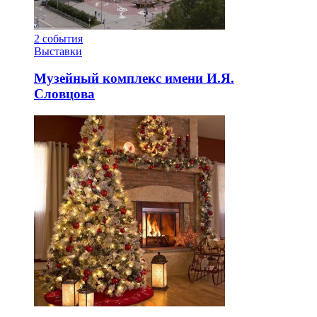
2
события
Выставки
Музейный комплекс имени И.Я.
Словцова