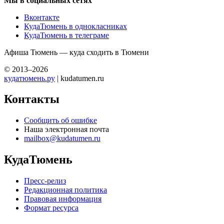
Мы в социальных сетях
Вконтакте
КудаТюмень в однокласниках
КудаТюмень в телеграме
Афиша Тюмень — куда сходить в Тюмени
© 2013–2026
кудатюмень.ру
| kudatumen.ru
Контакты
Сообщить об ошибке
Наша электронная почта
mailbox@kudatumen.ru
КудаТюмень
Пресс-релиз
Редакционная политика
Правовая информация
Формат ресурса