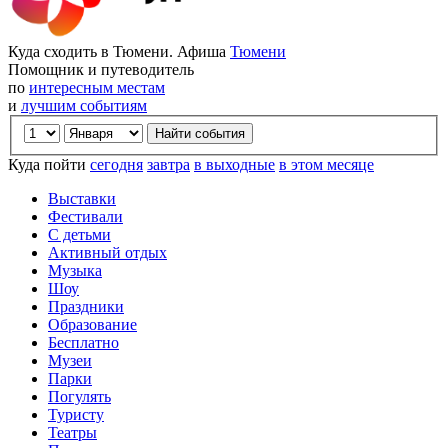
Куда сходить в Тюмени. Афиша
Тюмени
Помощник и путеводитель
по
интересным местам
и
лучшим событиям
Куда пойти
сегодня
завтра
в выходные
в этом месяце
Выставки
Фестивали
С детьми
Активный отдых
Музыка
Шоу
Праздники
Образование
Бесплатно
Музеи
Парки
Погулять
Туристу
Театры