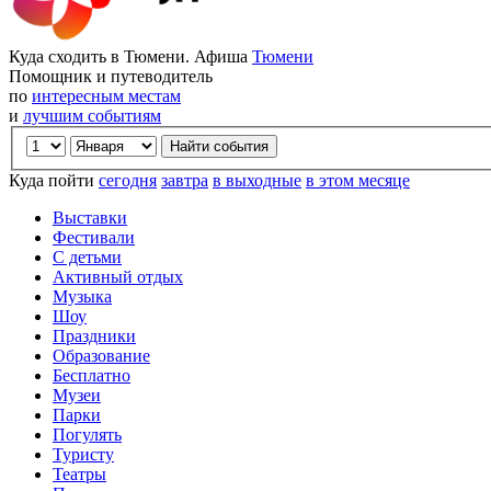
Куда сходить в Тюмени. Афиша
Тюмени
Помощник и путеводитель
по
интересным местам
и
лучшим событиям
Куда пойти
сегодня
завтра
в выходные
в этом месяце
Выставки
Фестивали
С детьми
Активный отдых
Музыка
Шоу
Праздники
Образование
Бесплатно
Музеи
Парки
Погулять
Туристу
Театры