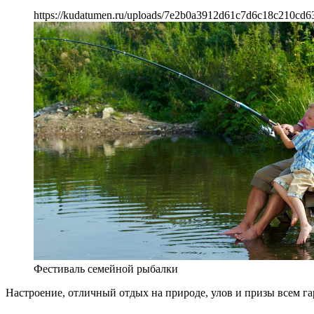
https://kudatumen.ru/uploads/7e2b0a3912d61c7d6c18c210cd6
Фестиваль семейной рыбалки
Настроение, отличный отдых на природе, улов и призы всем га