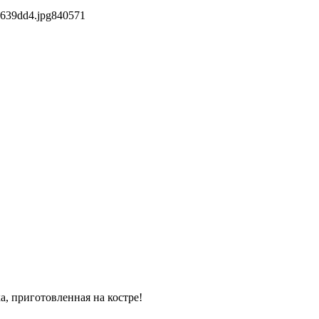
d639dd4.jpg
840
571
а, приготовленная на костре!