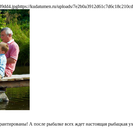
39dd4.jpg
https://kudatumen.ru/uploads/7e2b0a3912d61c7d6c18c210c
рантированы! А после рыбалке всех ждет настоящая рыбацкая ух