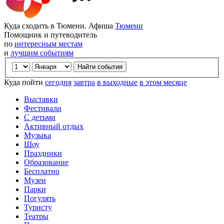
Куда сходить в Тюмени. Афиша
Тюмени
Помощник и путеводитель
по
интересным местам
и
лучшим событиям
Куда пойти
сегодня
завтра
в выходные
в этом месяце
Выставки
Фестивали
С детьми
Активный отдых
Музыка
Шоу
Праздники
Образование
Бесплатно
Музеи
Парки
Погулять
Туристу
Театры