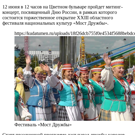
12 июня в 12 часов на Цветном бульваре пройдет митинг-
концерт, посвященный Дню России, в рамках которого
состоится торжественное открытие XXIII областного
фестиваля национальных культур «Мост Дружбы».
https://kudatumen.ru/uploads/18f26dcb755f0e4534f5688bebdc
Фестиваль «Мост Дружбы»
Старт праздничной программе даст парад дружбы народов —