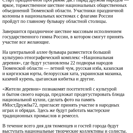
яркое, торжественное шествие национальных общественных
объединений Тюменской области. Участники праздничной
колонны в национальных костюмах с флагами России
пройдут по главному бульвару областной столицы.
Завершится праздничное шествие массовым исполнением
государственного гимна России, в котором смогут принять
участие все желающие.
На центральной аллее бульвара разместится большой
культурно-этнографический комплекс «Национальная
деревня», где будут установлены 22 подворья народов
Тюменской области — летний чум, русская изба, казахская
и киргизская юрты, белорусская хата, украинская мазанка,
казачий курень, цыганская кибитка и другие.
«Жители деревни» познакомят посетителей с культурой
и бытом своего народа, предложат продегустировать блюда
национальной кухни, сделать фото на память
#МостДружбы72, пригласят принять участие в народных
играх и обрядах. Здесь же будут работать мастерские
традиционных промыслов и ремесел.
В течение всего дня для тюменцев и гостей города будут
выступать национальные творческие коллективы и солисты.