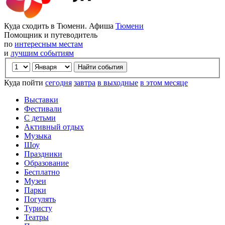
Куда сходить в Тюмени. Афиша
Тюмени
Помощник и путеводитель
по
интересным местам
и
лучшим событиям
Куда пойти
сегодня
завтра
в выходные
в этом месяце
Выставки
Фестивали
С детьми
Активный отдых
Музыка
Шоу
Праздники
Образование
Бесплатно
Музеи
Парки
Погулять
Туристу
Театры