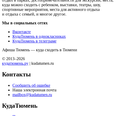
отдых в парках, достопримечательности для экскурсий, места,
куда можно сходить с ребенком, выставки, театры, шоу,
спортивные мероприятия, места для активного отдыха
и отдыха с семьей, и многое другое.
Мы в социальных сетях
Вконтакте
КудаТюмень в однокласниках
КудаТюмень в телеграме
Афиша Тюмень — куда сходить в Тюмени
© 2013–2026
кудатюмень.ру
| kudatumen.ru
Контакты
Сообщить об ошибке
Наша электронная почта
mailbox@kudatumen.ru
КудаТюмень