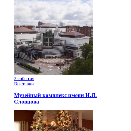
2
события
Выставки
Музейный комплекс имени И.Я.
Словцова