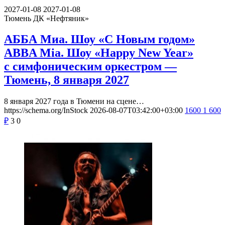
2027-01-08
2027-01-08
Тюмень
ДК «Нефтяник»
АББА Миа. Шоу «С Новым годом»
ABBA Mia. Шоу «Happy New Year»
с симфоническим оркестром —
Тюмень, 8 января 2027
8 января 2027 года в Тюмени на сцене…
https://schema.org/InStock
2026-08-07T03:42:00+03:00
1600
1 600
₽
3
0