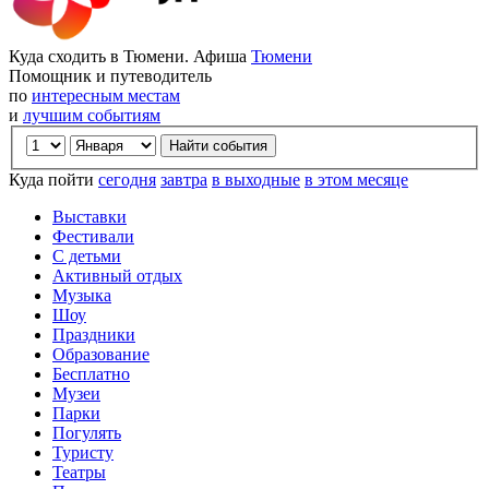
Куда сходить в Тюмени. Афиша
Тюмени
Помощник и путеводитель
по
интересным местам
и
лучшим событиям
Куда пойти
сегодня
завтра
в выходные
в этом месяце
Выставки
Фестивали
С детьми
Активный отдых
Музыка
Шоу
Праздники
Образование
Бесплатно
Музеи
Парки
Погулять
Туристу
Театры