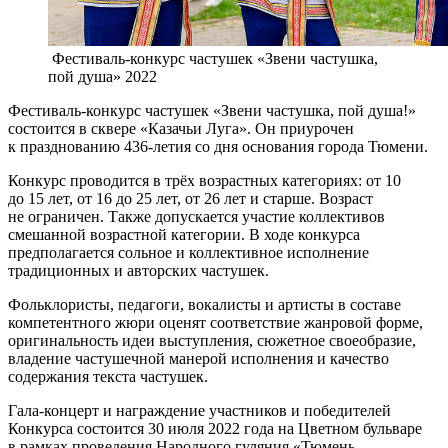
Фестиваль-конкурс частушек «Звени частушка,
пой душа» 2022
Фестиваль-конкурс частушек «Звени частушка, пой душа!»
состоится в сквере «Казачьи Луга». Он приурочен
к празднованию 436-летия со дня основания города Тюмени.
Конкурс проводится в трёх возрастных категориях: от 10
до 15 лет, от 16 до 25 лет, от 26 лет и старше. Возраст
не ограничен. Также допускается участие коллективов
смешанной возрастной категории. В ходе конкурса
предполагается сольное и коллективное исполнение
традиционных и авторских частушек.
Фольклористы, педагоги, вокалисты и артисты в составе
компетентного жюри оценят соответствие жанровой форме,
оригинальность идеи выступления, сюжетное своеобразие,
владение частушечной манерой исполнения и качество
содержания текста частушек.
Гала-концерт и награждение участников и победителей
Конкурса состоится 30 июля 2022 года на Цветном бульваре
в рамках проведения Народного гуляния «Тюмень