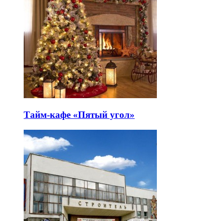
Тайм-кафе «Пятый угол»