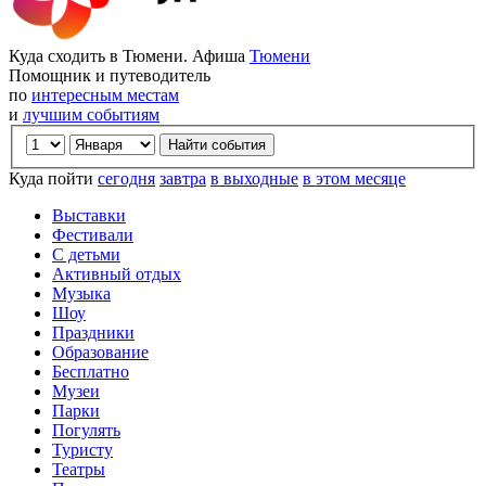
Куда сходить в Тюмени. Афиша
Тюмени
Помощник и путеводитель
по
интересным местам
и
лучшим событиям
Куда пойти
сегодня
завтра
в выходные
в этом месяце
Выставки
Фестивали
С детьми
Активный отдых
Музыка
Шоу
Праздники
Образование
Бесплатно
Музеи
Парки
Погулять
Туристу
Театры