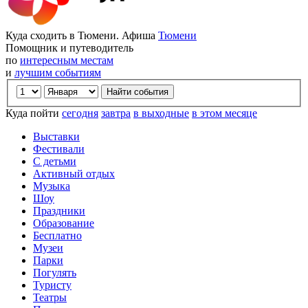
Куда сходить в Тюмени. Афиша
Тюмени
Помощник и путеводитель
по
интересным местам
и
лучшим событиям
Куда пойти
сегодня
завтра
в выходные
в этом месяце
Выставки
Фестивали
С детьми
Активный отдых
Музыка
Шоу
Праздники
Образование
Бесплатно
Музеи
Парки
Погулять
Туристу
Театры