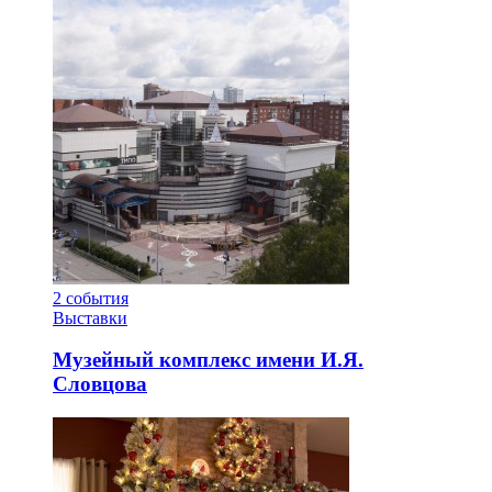
2
события
Выставки
Музейный комплекс имени И.Я.
Словцова