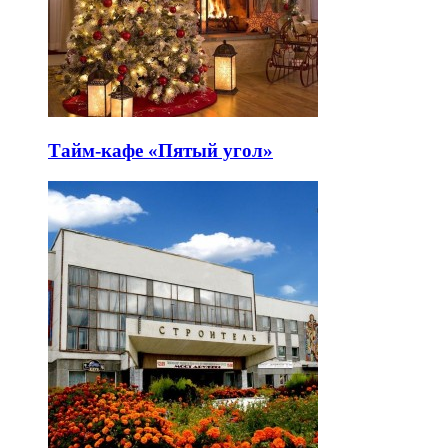
Тайм-кафе «Пятый угол»