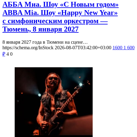
АББА Миа. Шоу «С Новым годом»
ABBA Mia. Шоу «Happy New Year»
с симфоническим оркестром —
Тюмень, 8 января 2027
8 января 2027 года в Тюмени на сцене…
https://schema.org/InStock
2026-08-07T03:42:00+03:00
1600
1 600
₽
4
0