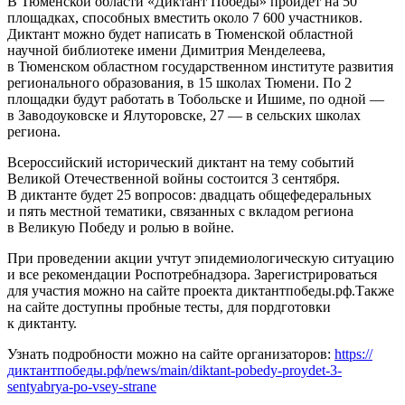
В Тюменской области «Диктант Победы» пройдет на 50
площадках, способных вместить около 7 600 участников.
Диктант можно будет написать в Тюменской областной
научной библиотеке имени Димитрия Менделеева,
в Тюменском областном государственном институте развития
регионального образования, в 15 школах Тюмени. По 2
площадки будут работать в Тобольске и Ишиме, по одной —
в Заводоуковске и Ялуторовске, 27 — в сельских школах
региона.
Всероссийский исторический диктант на тему событий
Великой Отечественной войны состоится 3 сентября.
В диктанте будет 25 вопросов: двадцать общефедеральных
и пять местной тематики, связанных с вкладом региона
в Великую Победу и ролью в войне.
При проведении акции учтут эпидемиологическую ситуацию
и все рекомендации Роспотребнадзора. Зарегистрироваться
для участия можно на сайте проекта диктантпобеды.рф.Также
на сайте доступны пробные тесты, для пордготовки
к диктанту.
Узнать подробности можно на сайте организаторов:
https://
диктантпобеды.рф/news/main/diktant-pobedy-proydet-3-
sentyabrya-po-vsey-strane