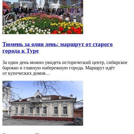
Тюмень за один день: маршрут от старого
города к Туре
За один день можно увидеть исторический центр, сибирское
барокко и главную набережную города. Маршрут идёт
от купеческих домов…