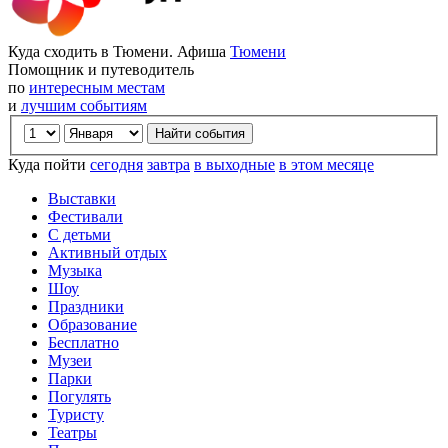
Куда сходить в Тюмени. Афиша
Тюмени
Помощник и путеводитель
по
интересным местам
и
лучшим событиям
Куда пойти
сегодня
завтра
в выходные
в этом месяце
Выставки
Фестивали
С детьми
Активный отдых
Музыка
Шоу
Праздники
Образование
Бесплатно
Музеи
Парки
Погулять
Туристу
Театры