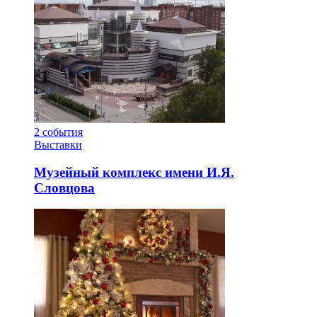
2
события
Выставки
Музейный комплекс имени И.Я.
Словцова