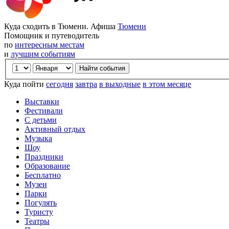
Куда сходить в Тюмени. Афиша
Тюмени
Помощник и путеводитель
по
интересным местам
и
лучшим событиям
Куда пойти
сегодня
завтра
в выходные
в этом месяце
Выставки
Фестивали
С детьми
Активный отдых
Музыка
Шоу
Праздники
Образование
Бесплатно
Музеи
Парки
Погулять
Туристу
Театры