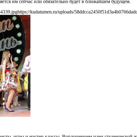
вляется им сейчас или обязательно будет в ближайшем будущем.
64339.jpg
https://kudatumen.ru/uploads/58ddcca2450f51d3a4b0766dad
есты, игры и мастер-классы. Воплощением идеи студенческой жи