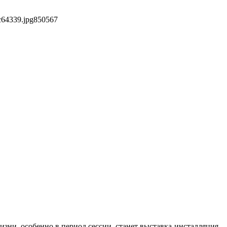
c64339.jpg
850
567
зни, особенно в период сессии, станет выставка-инсталляция