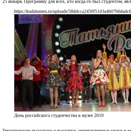
25 января. Программу для всех, кто когда-то был студентом, я
https://kudatumen.ru/uploads/58ddcca2450f51d3a4b0766dadc
День российского студенчества в музее 2019
Тематические экскурсии и выставки, интерактивные уроки и кв