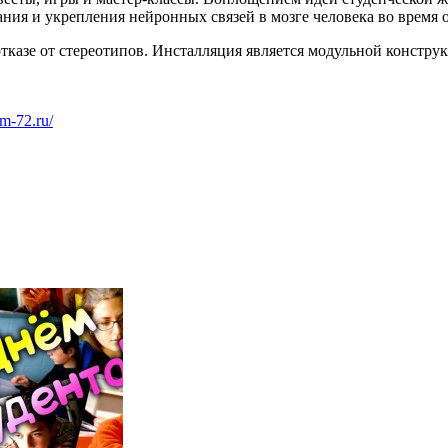
ия и укрепления нейронных связей в мозге человека во время 
отказе от стереотипов. Инсталляция является модульной констру
um-72.ru/