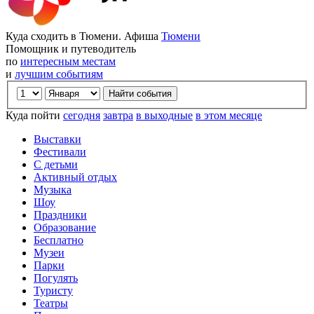
Куда сходить в Тюмени. Афиша
Тюмени
Помощник и путеводитель
по
интересным местам
и
лучшим событиям
Куда пойти
сегодня
завтра
в выходные
в этом месяце
Выставки
Фестивали
С детьми
Активный отдых
Музыка
Шоу
Праздники
Образование
Бесплатно
Музеи
Парки
Погулять
Туристу
Театры