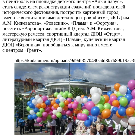
в пейнтболе, на площадке детского центра «Алый парус»,
стать свидетелем реконструкции сражений последователей
исторического фехтования, построить картонный город
вместе с воспитанниками детских центров «Ритм», «КТД им.
А.М. Кижеватова», «Ровесник», «Пламя» и «Фортуна»,
посетить «Аэропорт желаний» КТД им. А.М. Кижеватова,
мастерскую ремесел, спортивный квартал ДЮЦ «Старт»,
литературный квартал ДЮЦ «Пламя», купеческий квартал
ДЮЦ «Вероника», приобщиться к миру кино вместе
с центром «Грант».
https://kudatumen.ru/uploads/9d94f3570490c4d8b7b89b192c3