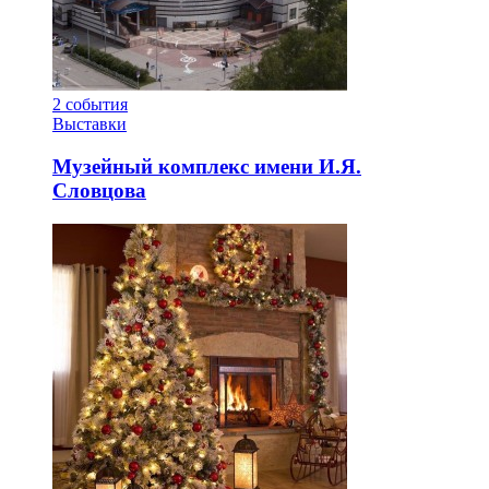
2
события
Выставки
Музейный комплекс имени И.Я.
Словцова