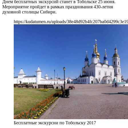
Днем бесплатных экскурсий станет в Тобольске 25 июня.
Мероприятие пройдет в рамках празднования 430-летия
духовной столицы Сибири.
https://kudatumen.ru/uploads/38e48d92b4fc207ba0d4299c3e1
Бесплатные экскурсии по Тобольску 2017