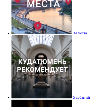
34 места
5 событий