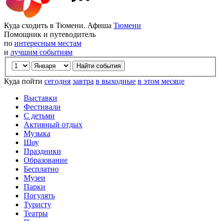
Куда сходить в Тюмени. Афиша
Тюмени
Помощник и путеводитель
по
интересным местам
и
лучшим событиям
Куда пойти
сегодня
завтра
в выходные
в этом месяце
Выставки
Фестивали
С детьми
Активный отдых
Музыка
Шоу
Праздники
Образование
Бесплатно
Музеи
Парки
Погулять
Туристу
Театры