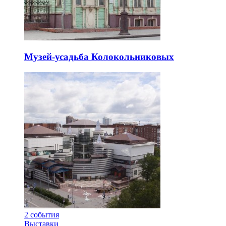
Музей-усадьба Колокольниковых
2
события
Выставки