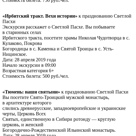
Стоимость билета: 750 руб./чел.
«Ирбитский тракт. Вехи истории»
к празднованию Светлой
Пасхи
Экскурсия расскажет о Светлой Пасхе. Вы побываете
в старинных селах
Ирбитского тракта, посетите храмы Николая Чудотворца в с.
Кулаково, Покрова
Богородицы в с. Каменка и Святой Троицы в с. Усть-
Ницинское.
Дата: 28 апреля 2019 года
Начало экскурсии в 09:00
Возрастная категория 6+
Стоимость билета: 500 руб./чел.
«Тюмень: наши святыни»
к празднованию Светлой Пасхи
Вы посетите Свято-Троицкий мужской монастырь,
в архитектуре которого
слились древнерусские, западноевропейские и украинские
черты, Церковь Всех
Святых, единственную в Сибири ротонду — круглую
церковь, и женский
Богородично-Рождественский Ильинский монастырь.
Дата: 28 апреля 2019 года