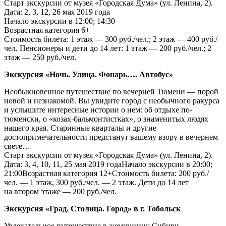
Старт экскурсии от музея «Городская Дума» (ул. Ленина, 2).
Дата: 2, 3, 12, 26 мая 2019 года
Начало экскурсии в 12:00; 14:30
Возрастная категория 6+
Стоимость билета: 1 этаж — 300 руб./чел.; 2 этаж — 400 руб./
чел. Пенсионеры и дети до 14 лет: 1 этаж — 200 руб./чел.; 2
этаж — 250 руб./чел.
Экскурсия «Ночь. Улица. Фонарь…. Автобус»
Необыкновенное путешествие по вечерней Тюмени — порой
новой и незнакомой. Вы увидите город с необычного ракурса
и услышите интересные истории о нем: об отдыхе по-
тюменски, о «козах-бальмонтистках», о знаменитых людях
нашего края. Старинные кварталы и другие
достопримечательности предстанут вашему взору в вечернем
свете…
Старт экскурсии от музея «Городская Дума» (ул. Ленина, 2).
Дата: 3, 4, 10, 11, 25 мая 2019 годаНачало экскурсии в 20:00;
21:00Возрастная категория 12+Стоимость билета: 200 руб./
чел. — 1 этаж, 300 руб./чел. — 2 этаж. Дети до 14 лет
на втором этаже — 200 руб./чел.
Экскурсия «Град. Столица. Город» в г. Тобольск
Увлекательное путешествие в жемчужину Сибири —