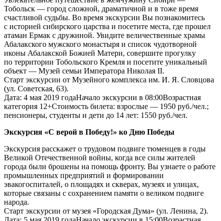
Тобольск — город сложной, драматичной и в тоже время
счастливой судьбы. Во время экскурсии Вы познакомитесь
с историей сибирского царства и посетите места, где прошел
атаман Ермак с дружиной. Увидите величественные храмы
Абалакского мужского монастыря и список чудотворной
иконы Абалакской Божией Матери, совершите прогулку
по территории Тобольского Кремля и посетите уникальный
объект — Музей семьи Императора Николая II.
Старт экскурсии от Музейного комплекса им. И. Я. Словцова
(ул. Советская, 63).
Дата: 4 мая 2019 годаНачало экскурсии в 08:00Возрастная
категория 12+Стоимость билета: взрослые — 1950 руб./чел.;
пенсионеры, студенты и дети до 14 лет: 1550 руб./чел.
Экскурсия «С верой в Победу!» ко Дню Победы
Экскурсия расскажет о трудовом подвиге тюменцев в годы
Великой Отечественной войны, когда все силы жителей
города были брошены на помощь фронту. Вы узнаете о работе
промышленных предприятий и формировании
эвакогоспиталей, о площадях и скверах, музеях и улицах,
которые связаны с сохранением памяти о великом подвиге
народа.
Старт экскурсии от музея «Городская Дума» (ул. Ленина, 2).
Дата: 5 мая 2019 годаНачало экскурсии в 15:00Возрастная