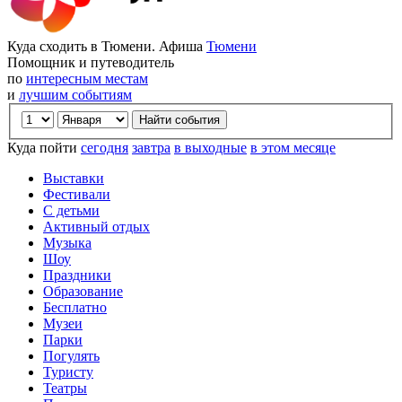
Куда сходить в Тюмени. Афиша
Тюмени
Помощник и путеводитель
по
интересным местам
и
лучшим событиям
Куда пойти
сегодня
завтра
в выходные
в этом месяце
Выставки
Фестивали
С детьми
Активный отдых
Музыка
Шоу
Праздники
Образование
Бесплатно
Музеи
Парки
Погулять
Туристу
Театры