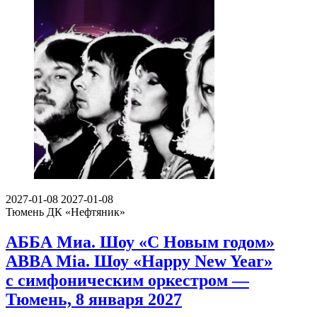
2027-01-08
2027-01-08
Тюмень
ДК «Нефтяник»
АББА Миа. Шоу «С Новым годом»
ABBA Mia. Шоу «Happy New Year»
с симфоническим оркестром —
Тюмень, 8 января 2027