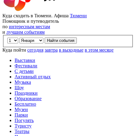
Куда сходить в Тюмени. Афиша
Тюмени
Помощник и путеводитель
по
интересным местам
и
лучшим событиям
Куда пойти
сегодня
завтра
в выходные
в этом месяце
Выставки
Фестивали
С детьми
Активный отдых
Музыка
Шоу
Праздники
Образование
Бесплатно
Музеи
Парки
Погулять
Туристу
Театры