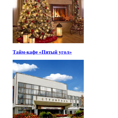
Тайм-кафе «Пятый угол»