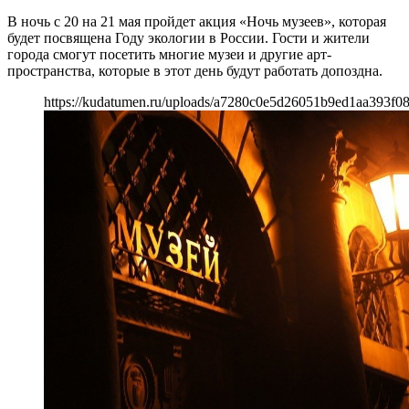
В ночь с 20 на 21 мая пройдет акция «Ночь музеев», которая
будет посвящена Году экологии в России. Гости и жители
города смогут посетить многие музеи и другие арт-
пространства, которые в этот день будут работать допоздна.
https://kudatumen.ru/uploads/a7280c0e5d26051b9ed1aa393f08