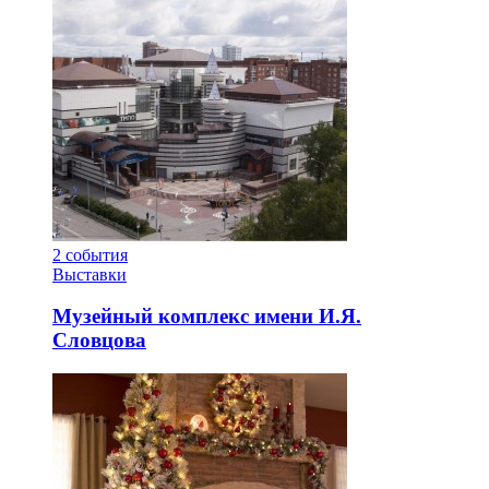
2
события
Выставки
Музейный комплекс имени И.Я.
Словцова