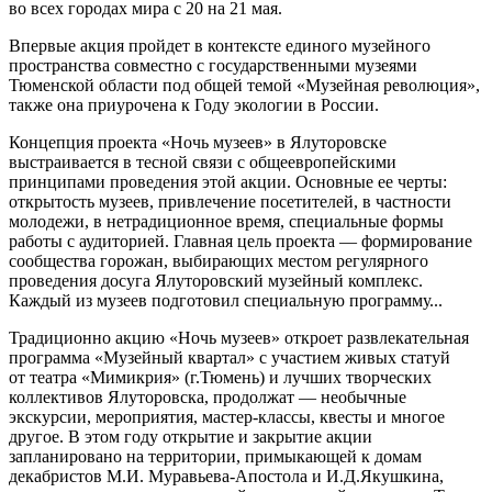
во всех городах мира с 20 на 21 мая.
Впервые акция пройдет в контексте единого музейного
пространства совместно с государственными музеями
Тюменской области под общей темой «Музейная революция»,
также она приурочена к Году экологии в России.
Концепция проекта «Ночь музеев» в Ялуторовске
выстраивается в тесной связи с общеевропейскими
принципами проведения этой акции. Основные ее черты:
открытость музеев, привлечение посетителей, в частности
молодежи, в нетрадиционное время, специальные формы
работы с аудиторией. Главная цель проекта — формирование
сообщества горожан, выбирающих местом регулярного
проведения досуга Ялуторовский музейный комплекс.
Каждый из музеев подготовил специальную программу...
Традиционно акцию «Ночь музеев» откроет развлекательная
программа «Музейный квартал» с участием живых статуй
от театра «Мимикрия» (г.Тюмень) и лучших творческих
коллективов Ялуторовска, продолжат — необычные
экскурсии, мероприятия, мастер-классы, квесты и многое
другое. В этом году открытие и закрытие акции
запланировано на территории, примыкающей к домам
декабристов М.И. Муравьева-Апостола и И.Д.Якушкина,