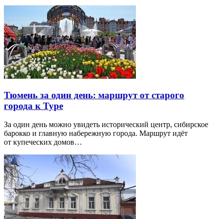
Тюмень за один день: маршрут от старого
города к Туре
За один день можно увидеть исторический центр, сибирское
барокко и главную набережную города. Маршрут идёт
от купеческих домов…