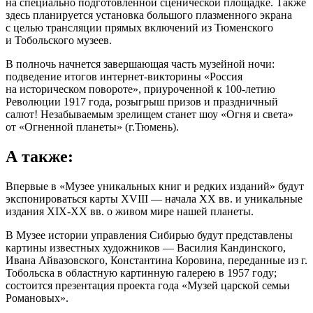
на специально подготовленной сценической площадке. Также
здесь планируется установка большого плазменного экрана
с целью трансляции прямых включений из Тюменского
и Тобольского музеев.
В полночь начнется завершающая часть музейной ночи:
подведение итогов интернет-викторины «Россия
на историческом повороте», приуроченной к 100-летию
Революции 1917 года, розыгрыш призов и праздничный
салют! Незабываемым зрелищем станет шоу «Огня и света»
от «Огненной планеты» (г.Тюмень).
А также:
Впервые в «Музее уникальных книг и редких изданий» будут
экспонироваться карты XVIII — начала XX вв. и уникальные
издания XIX-XX вв. о живом мире нашей планеты.
В Музее истории управления Сибирью будут представлены
картины известных художников — Василия Кандинского,
Ивана Айвазовского, Константина Коровина, переданные из г.
Тобольска в областную картинную галерею в 1957 году;
состоится презентация проекта года «Музей царской семьи
Романовых».