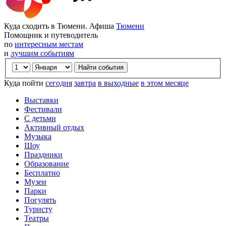
Куда сходить в Тюмени. Афиша
Тюмени
Помощник и путеводитель
по
интересным местам
и
лучшим событиям
Куда пойти
сегодня
завтра
в выходные
в этом месяце
Выставки
Фестивали
С детьми
Активный отдых
Музыка
Шоу
Праздники
Образование
Бесплатно
Музеи
Парки
Погулять
Туристу
Театры